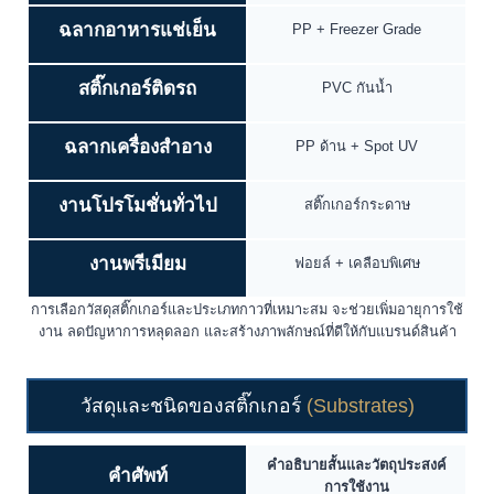
ฉลากอาหารแช่เย็น
PP + Freezer Grade
สติ๊กเกอร์ติดรถ
PVC กันน้ำ
ฉลากเครื่องสำอาง
PP ด้าน + Spot UV
งานโปรโมชั่นทั่วไป
สติ๊กเกอร์กระดาษ
งานพรีเมียม
ฟอยล์ + เคลือบพิเศษ
การเลือกวัสดุสติ๊กเกอร์และประเภทกาวที่เหมาะสม จะช่วยเพิ่มอายุการใช้
งาน ลดปัญหาการหลุดลอก และสร้างภาพลักษณ์ที่ดีให้กับแบรนด์สินค้า
วัสดุและชนิดของสติ๊กเกอร์
(Substrates)
คำอธิบายสั้นและวัตถุประสงค์
คำศัพท์
การใช้งาน