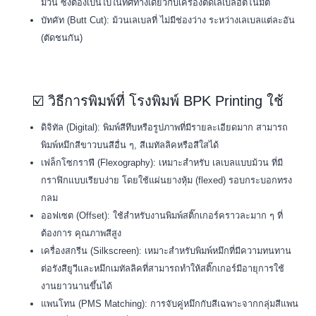
ม้วน ซึ่งต้องเป็นไปในทิศทางเดียวกับเครื่องติดเลเบลอัตโนมัติ
บัทคัท (Butt Cut): ม้วนเลเบลที่ ไม่มีช่องว่าง ระหว่างเลเบลแต่ละอัน
(ตัดชนกัน)
☑️ วิธีการพิมพ์ที่ โรงพิมพ์ BPK Printing ใช้
ดิจิทัล (Digital): พิมพ์สีทึบหรือรูปภาพที่มีรายละเอียดมาก สามารถ
พิมพ์หมึกสีขาวบนสีอื่น ๆ, สีเมทัลลิคหรือสีใสได้
เฟล็กโซกราฟี (Flexography): เหมาะสำหรับ เลเบลแบบม้วน ที่มี
กราฟิกแบบเรียบง่าย โดยใช้แผ่นยางหุ้ม (flexed) รอบกระบอกทรง
กลม
ออฟเซต (Offset): ใช้สำหรับงานพิมพ์สติ๊กเกอร์คราวละมาก ๆ ที่
ต้องการ คุณภาพสีสูง
เครื่องสกรีน (Silkscreen): เหมาะสำหรับพิมพ์หมึกที่มีความทนทาน
ต่อรังสียูวีและหมึกเมทัลลิคที่สามารถทำให้สติ๊กเกอร์มีอายุการใช้
งานยาวนานขึ้นได้
แพนโทน (PMS Matching): การจับคู่หมึกกับสีเฉพาะจากกลุ่มสีแพน