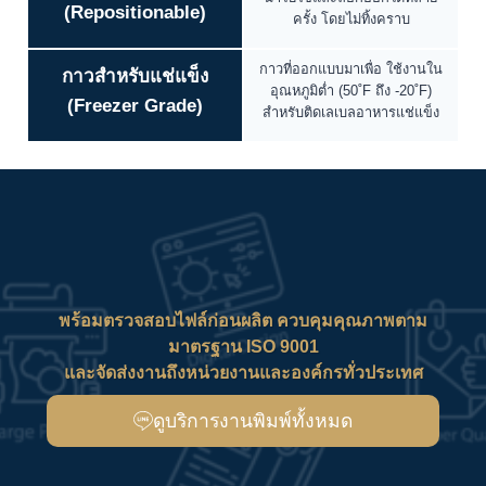
(Repositionable)
ครั้ง โดยไม่ทิ้งคราบ
กาวที่ออกแบบมาเพื่อ ใช้งานใน
กาวสำหรับแช่แข็ง
อุณหภูมิต่ำ (50˚F ถึง -20˚F)
(Freezer Grade)
สำหรับติดเลเบลอาหารแช่แข็ง
พร้อมตรวจสอบไฟล์ก่อนผลิต ควบคุมคุณภาพตาม
มาตรฐาน ISO 9001
และจัดส่งงานถึงหน่วยงานและองค์กรทั่วประเทศ
ดูบริการงานพิมพ์ทั้งหมด