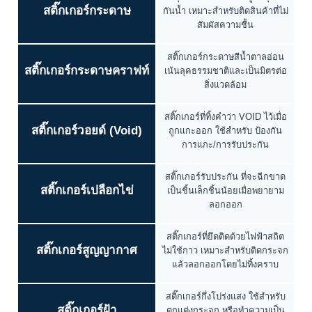
สติ๊กเกอร์กระดาษ
กันน้ำ เหมาะสำหรับติดสินค้าที่ไม่
สัมผัสความชื้น
สติ๊กเกอร์กระดาษสีน้ำตาลอ่อน
สติ๊กเกอร์กระดาษคราฟท์
เน้นลุคธรรมชาติและเป็นมิตรต่อ
สิ่งแวดล้อม
สติ๊กเกอร์ที่ทิ้งคำว่า VOID ไว้เมื่อ
สติ๊กเกอร์วอยด์ (Void)
ถูกแกะออก ใช้สำหรับ ป้องกัน
การแกะ/การรับประกัน
สติ๊กเกอร์รับประกัน ที่จะฉีกขาด
สติ๊กเกอร์เปลือกไข่
เป็นชิ้นเล็กชิ้นน้อยเมื่อพยายาม
ลอกออก
สติ๊กเกอร์ที่ยึดติดด้วยไฟฟ้าสถิต
สติ๊กเกอร์สูญญากาศ
ไม่ใช้กาว เหมาะสำหรับติดกระจก
แล้วลอกออกโดยไม่ทิ้งคราบ
สติ๊กเกอร์กึ่งโปร่งแสง ใช้สำหรับ
สติ๊กเกอร์ฝ้า
ตกแต่งกระจก หรือทำความเป็น