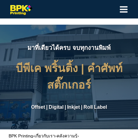
Skip
to
content
มาที่เดียวได้ครบ จบทุกงานพิมพ์
บีพีเค พริ้นติ้ง |
คำศัพท์
สติ๊กเกอร์
Offset
|
Digital
|
Inkjet
|
Roll Label
BPK Printing
›
เกี่ยวกับเรา
›
คลังความรู้
›