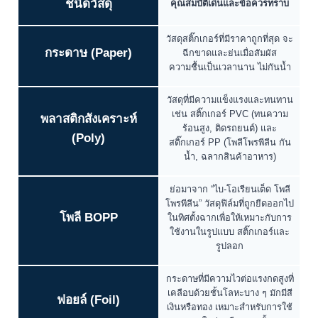
ชนิดวัสดุ
คุณสมบัติเด่นและข้อควรทราบ
วัสดุสติ๊กเกอร์ที่มีราคาถูกที่สุด จะ
กระดาษ (Paper)
ฉีกขาดและย่นเมื่อสัมผัส
ความชื้นเป็นเวลานาน ไม่กันน้ำ
วัสดุที่มีความแข็งแรงและทนทาน
เช่น สติ๊กเกอร์ PVC (ทนความ
พลาสติกสังเคราะห์
ร้อนสูง, ติดรถยนต์) และ
(Poly)
สติ๊กเกอร์ PP (โพลีโพรพีลีน กัน
น้ำ, ฉลากสินค้าอาหาร)
ย่อมาจาก “ไบ-โอเรียนเต็ด โพลี
โพรพีลีน” วัสดุฟิล์มที่ถูกยืดออกไป
โพลี BOPP
ในทิศตั้งฉากเพื่อให้เหมาะกับการ
ใช้งานในรูปแบบ สติ๊กเกอร์และ
รูปลอก
กระดาษที่มีความไวต่อแรงกดสูงที่
เคลือบด้วยชั้นโลหะบาง ๆ มักมีสี
ฟอยล์ (Foil)
เงินหรือทอง เหมาะสำหรับการใช้