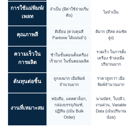
การใช้แม่พิมพ์/
จำเป็น (มีค่าใช้จ่ายเริ่ม
ไม่จำเป็น
ต้น)
เพลท
ดีเยี่ยม (ควบคุมสี
ดีมาก (สีสด คมชัด
คุณภาพสี
Pantone ได้แม่นยำ)
สูง)
รวดเร็ว ในการตั้ง
ความเร็วใน
ช้าในขั้นตอนตั้งเครื่อง
เครื่อง ช้าลงเมื่อ
เร็วมาก ในขั้นตอนผลิต
การผลิต
ปริมาณมาก
ถูกลงมาก เมื่อพิมพ์
ราคาสูงกว่า เมื่อ
ต้นทุนต่อชิ้น
จำนวนมาก
พิมพ์จำนวนมาก
หนังสือ, แคตตาล็อก,
นามบัตร, ใบปลิว,
กล่องบรรจุภัณฑ์,
งานด่วน, Variable
งานที่เหมาะสม
ปฏิทิน (เน้น Bulk
Data (เน้นปริมาณ
Order)
น้อย)