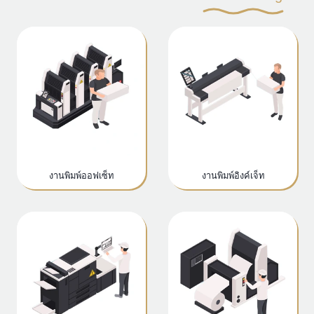
งานพิมพ์ออฟเซ็ท
งานพิมพ์อิงค์เจ็ท