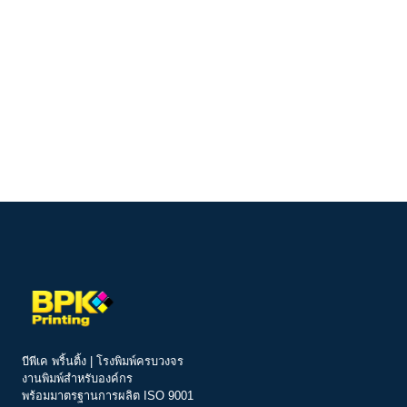
บีพีเค พริ้นติ้ง | โรงพิมพ์ครบวงจร
งานพิมพ์สำหรับองค์กร
พร้อมมาตรฐานการผลิต ISO 9001