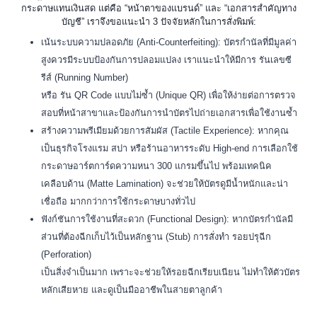
กระดาษแทนเงินสด แต่คือ “หน้าตาของแบรนด์” และ “เอกสารสำคัญทาง
บัญชี” เราจึงขอแนะนำ 3 ปัจจัยหลักในการสั่งพิมพ์:
เน้นระบบความปลอดภัย (Anti-Counterfeiting): บัตรกำนัลที่มีมูลค่า
สูงควรมีระบบป้องกันการปลอมแปลง เราแนะนำให้มีการ รันเลขซี
รีส์ (Running Number)
หรือ รัน QR Code แบบไม่ซ้ำ (Unique QR) เพื่อให้ง่ายต่อการตรวจ
สอบที่หน้าสาขาและป้องกันการนำบัตรไปถ่ายเอกสารเพื่อใช้งานซ้ำ
สร้างความพรีเมียมด้วยการสัมผัส (Tactile Experience): หากคุณ
เป็นธุรกิจโรงแรม สปา หรือร้านอาหารระดับ High-end การเลือกใช้
กระดาษอาร์ตการ์ดความหนา 300 แกรมขึ้นไป พร้อมเทคนิค
เคลือบด้าน (Matte Lamination) จะช่วยให้บัตรดูมีน้ำหนักและน่า
เชื่อถือ มากกว่าการใช้กระดาษบางทั่วไป
ฟังก์ชันการใช้งานที่สะดวก (Functional Design): หากบัตรกำนัลมี
ส่วนที่ต้องฉีกเก็บไว้เป็นหลักฐาน (Stub) การสั่งทำ รอยปรุฉีก
(Perforation)
เป็นสิ่งจำเป็นมาก เพราะจะช่วยให้รอยฉีกเรียบเนียน ไม่ทำให้ตัวบัตร
หลักเสียหาย และดูเป็นมืออาชีพในสายตาลูกค้า