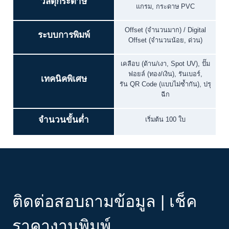
วัสดุกระดาษ
แกรม, กระดาษ PVC
Offset (จำนวนมาก) / Digital
ระบบการพิมพ์
Offset (จำนวนน้อย, ด่วน)
เคลือบ (ด้าน/เงา, Spot UV), ปั๊ม
ฟอยล์ (ทอง/เงิน), รันเบอร์,
เทคนิคพิเศษ
รัน QR Code (แบบไม่ซ้ำกัน), ปรุ
ฉีก
จำนวนขั้นต่ำ
เริ่มต้น 100 ใบ
ติดต่อสอบถามข้อมูล | เช็ค
ราคางานพิมพ์