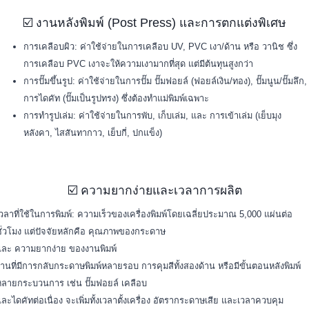
☑️ งานหลังพิมพ์ (Post Press) และการตกแต่งพิเศษ
การเคลือบผิว: ค่าใช้จ่ายในการเคลือบ UV, PVC เงา/ด้าน หรือ วานิช ซึ่ง
การเคลือบ PVC เงาจะให้ความเงามากที่สุด แต่มีต้นทุนสูงกว่า
การปั๊มขึ้นรูป: ค่าใช้จ่ายในการปั๊ม ปั๊มฟอยล์ (ฟอยล์เงิน/ทอง), ปั๊มนูน/ปั๊มลึก,
การไดคัท (ปั๊มเป็นรูปทรง) ซึ่งต้องทำแม่พิมพ์เฉพาะ
การทำรูปเล่ม: ค่าใช้จ่ายในการพับ, เก็บเล่ม, และ การเข้าเล่ม (เย็บมุง
หลังคา, ไสสันทากาว, เย็บกี่, ปกแข็ง)
☑️ ความยากง่ายและเวลาการผลิต
วลาที่ใช้ในการพิมพ์: ความเร็วของเครื่องพิมพ์โดยเฉลี่ยประมาณ 5,000 แผ่นต่อ
ชั่วโมง แต่ปัจจัยหลักคือ คุณภาพของกระดาษ
และ ความยากง่าย ของงานพิมพ์
านที่มีการกลับกระดาษพิมพ์หลายรอบ การคุมสีทั้งสองด้าน หรือมีขั้นตอนหลังพิมพ์
หลายกระบวนการ เช่น ปั๊มฟอยล์ เคลือบ
ละไดคัทต่อเนื่อง จะเพิ่มทั้งเวลาตั้งเครื่อง อัตรากระดาษเสีย และเวลาควบคุม