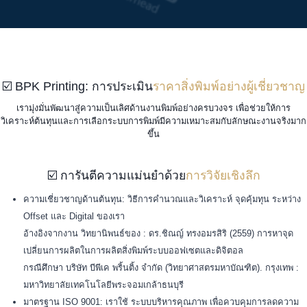
☑️ BPK Printing: การประเมิน
ราคาสิ่งพิมพ์อย่างผู้เชี่ยวชาญ
เรามุ่งมั่นพัฒนาสู่ความเป็นเลิศด้านงานพิมพ์อย่างครบวงจร เพื่อช่วยให้การ
วิเคราะห์ต้นทุนและการเลือกระบบการพิมพ์มีความเหมาะสมกับลักษณะงานจริงมาก
ขึ้น
☑️ การันตีความแม่นยำด้วย
การวิจัยเชิงลึก
ความเชี่ยวชาญด้านต้นทุน: วิธีการคำนวณและวิเคราะห์ จุดคุ้มทุน ระหว่าง
Offset และ Digital ของเรา
อ้างอิงจากงาน วิทยานิพนธ์ของ : ดร.ชิณญ์ ทรงอมรสิริ (2559) การหาจุด
เปลี่ยนการผลิตในการผลิตสิ่งพิมพ์ระบบออฟเซตและดิจิตอล
กรณีศึกษา บริษัท บีพีเค พริ้นติ้ง จำกัด (วิทยาศาสตรมหาบัณฑิต). กรุงเทพ :
มหาวิทยาลัยเทคโนโลยีพระจอมเกล้าธนบุรี
มาตรฐาน ISO 9001: เราใช้ ระบบบริหารคุณภาพ เพื่อควบคุมการลดความ