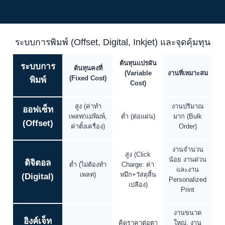
ระบบการพิมพ์ (Offset, Digital, Inkjet) และจุดคุ้มทุน
ต้นทุนแปรผัน
ระบบการ
ต้นทุนคงที่
(Variable
งานที่เหมาะสม
(Fixed Cost)
พิมพ์
Cost)
สูง (ค่าทำ
งานปริมาณ
ออฟเซ็ท
เพลท/แม่พิมพ์,
ต่ำ (ต่อแผ่น)
มาก (Bulk
(Offset)
ค่าตั้งเครื่อง)
Order)
งานจำนวน
สูง (Click
น้อย งานด่วน
ดิจิตอล
ต่ำ (ไม่ต้องทำ
Charge: ค่า
และงาน
เพลท)
หมึก+วัสดุสิ้น
(Digital)
Personalized
เปลือง)
Print
งานขนาด
อิงค์เจ็ท
คิดราคาต่อตา
ใหญ่, งาน