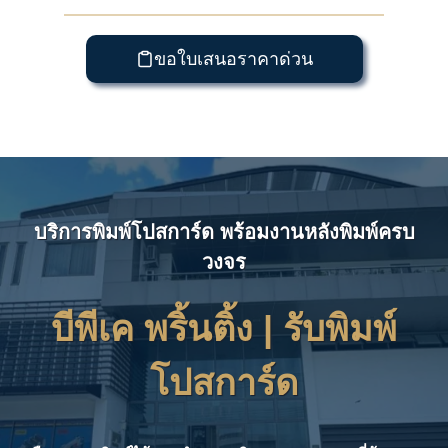
ขอใบเสนอราคาด่วน
บริการพิมพ์โปสการ์ด พร้อมงานหลังพิมพ์ครบ
วงจร
บีพีเค พริ้นติ้ง | รับ
พิมพ์
โปสการ์ด