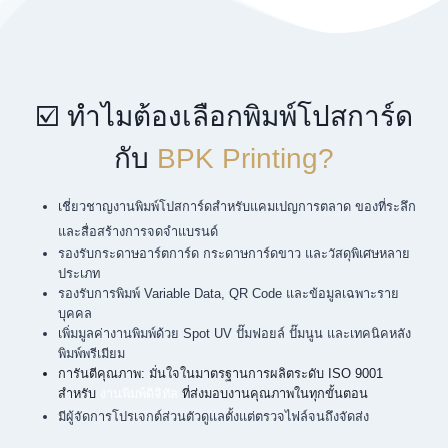
☑️ ทำไมต้องเลือกพิมพ์โปสการ์ด
กับ
BPK Printing?
เชี่ยวชาญงานพิมพ์โปสการ์ดสำหรับแคมเปญการตลาด ของที่ระลึก
และสื่อสร้างการจดจำแบรนด์
รองรับกระดาษอาร์ตการ์ด กระดาษการ์ดขาว และวัสดุพิเศษหลาย
ประเภท
รองรับการพิมพ์ Variable Data, QR Code และข้อมูลเฉพาะราย
บุคคล
เพิ่มมูลค่างานพิมพ์ด้วย Spot UV ปั๊มฟอยล์ ปั๊มนูน และเทคนิคหลัง
พิมพ์พรีเมียม
การันตีคุณภาพ: มั่นใจในมาตรฐานการผลิตระดับ ISO 9001
สำหรับ
งานพิมพ์ดิจิทัล
ที่ส่งมอบงานคุณภาพในทุกขั้นตอน
มีผู้จัดการโปรเจกต์ส่วนตัวดูแลตั้งแต่ตรวจไฟล์จนถึงจัดส่ง