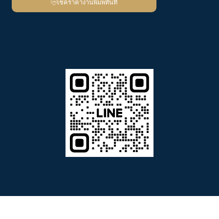
เช็คราคางานพิมพ์ทันที