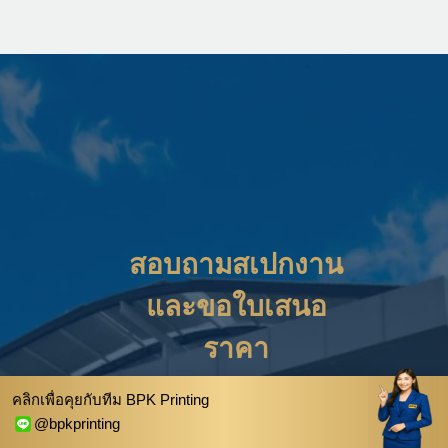
สอบถามสเปกงาน
และขอใบเสนอ
ราคา
ชื่อ–นามสกุล (Name)
คลิกเพื่อคุยกับทีม BPK Printing
@bpkprinting