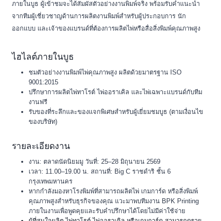
ภายในบูธ ผู้เข้าชมจะได้สัมผัสตัวอย่างงานพิมพ์จริง พร้อมรับคำแนะนำ
จากทีมผู้เชี่ยวชาญด้านการผลิตงานพิมพ์สำหรับผู้ประกอบการ นัก
ออกแบบ และเจ้าของแบรนด์ที่ต้องการผลิตไพ่หรือสื่อสิ่งพิมพ์คุณภาพสูง
ไฮไลต์ภายในบูธ
ชมตัวอย่างงานพิมพ์ไพ่คุณภาพสูง ผลิตด้วยมาตรฐาน ISO
9001:2015
ปรึกษาการผลิตไพ่ทาโรต์ ไพ่ออราเคิล และไพ่เฉพาะแบรนด์กับทีม
งานฟรี
รับของที่ระลึกและของแจกพิเศษสำหรับผู้เยี่ยมชมบูธ (ตามเงื่อนไข
ของบริษัท)
รายละเอียดงาน
งาน: ตลาดนัดนิยมมู วันที่: 25–28 มิถุนายน 2569
เวลา: 11.00–19.00 น. สถานที่: Big C ราชดำริ ชั้น 6
กรุงเทพมหานคร
หากกำลังมองหาโรงพิมพ์ที่สามารถผลิตไพ่ เกมการ์ด หรือสิ่งพิมพ์
คุณภาพสูงสำหรับธุรกิจของคุณ แวะมาพบทีมงาน BPK Printing
ภายในงานเพื่อพูดคุยและรับคำปรึกษาได้โดยไม่มีค่าใช้จ่าย
ผู้ที่สนใจผลิต ไพ่ทาโรต์ ไพ่ออราเคิล หรือเกมการ์ด สามารถดูราย