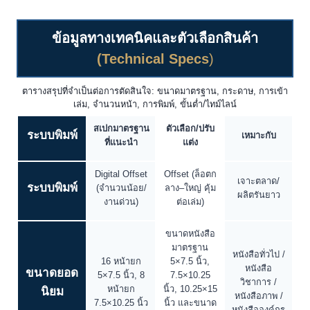
ข้อมูลทางเทคนิคและตัวเลือกสินค้า
(Technical Specs
)
ตารางสรุปที่จำเป็นต่อการตัดสินใจ: ขนาดมาตรฐาน, กระดาษ, การเข้า
เล่ม, จำนวนหน้า, การพิมพ์, ขั้นต่ำ/ไทม์ไลน์
สเปกมาตรฐาน
ตัวเลือก/ปรับ
ระบบพิมพ์
เหมาะกับ
ที่แนะนำ
แต่ง
Digital Offset
Offset (ล็อตก
เจาะตลาด/
ระบบพิมพ์
(จำนวนน้อย/
ลาง–ใหญ่ คุ้ม
ผลิตรันยาว
งานด่วน)
ต่อเล่ม)
ขนาดหนังสือ
มาตรฐาน
หนังสือทั่วไป /
16 หน้ายก
5×7.5 นิ้ว,
หนังสือ
ขนาดยอด
5×7.5 นิ้ว, 8
7.5×10.25
วิชาการ /
หน้ายก
นิ้ว, 10.25×15
นิยม
หนังสือภาพ /
7.5×10.25 นิ้ว
นิ้ว และขนาด
หนังสือองค์กร