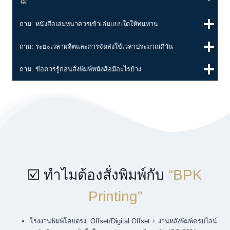
ไม่
ถาม: หนังสือเล่มหนาควรเข้าเล่มแบบใดให้ทนทาน
ถาม: ระยะเวลาผลิตและการจัดส่งใช้เวลาประมาณกี่วัน
ถาม: ข้อควรรู้ก่อนสั่งพิมพ์หนังสือมีอะไรบ้าง
พิมพ์หนังสือ, พ็อกเก็ตบุ๊ค, รับพิมพ์หนังสือ, หนังสือจำนวนน้อย, หนังสือด่วน, เข้าเล่มไสกาว, เข้าเล่มมุงหลังคา, เข้าเล่ม wire-o, เคลือบด้าน, spot uv, ฟอยล์ทอง, สำนักพิมพ์, ผู้เขียนอิสระ, คู่มือองค์กร, นิตยสาร, โรงพิมพ์ใกล้ฉัน, ทุ่งครุ, สมุทรปราการ, กรุงเทพมหานคร
☑️ ทำไมต้องสั่งพิมพ์กับ
“BPK
Printing”
โรงงานพิมพ์โดยตรง: Offset/Digital Offset + งานหลังพิมพ์ครบไลน์