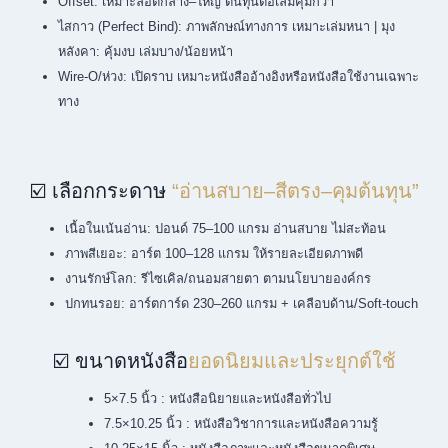
Offset: เหมาะล็อตกลาง–ใหญ่ ต้นทุนต่อเล่มคุ้มกว่า
ไสกาว (Perfect Bind): ภาพลักษณ์ทางการ เหมาะเล่มหนา | มุง
หลังคา: คุ้มงบ เล่มบาง/น้อยหน้า
Wire-O/ห่วง: เปิดราบ เหมาะหนังสืออ้างอิงหรือหนังสือใช้งานเฉพาะ
ทาง
☑️ เลือกกระดาษ
“อ่านสบาย–สีตรง–คุมต้นทุน”
เนื้อในเน้นอ่าน: ปอนด์ 75–100 แกรม อ่านสบาย ไม่สะท้อน
ภาพสีเยอะ: อาร์ต 100–128 แกรม ให้รายละเอียดภาพดี
งานรักษ์โลก: รีไซเคิล/ถนอมสายตา ตามนโยบายองค์กร
ปกทนรอย: อาร์ตการ์ด 230–260 แกรม + เคลือบด้าน/Soft-touch
☑️ ขนาดหนังสือ
ยอดนิยมและประยุกต์ใช้
5×7.5 นิ้ว : หนังสือนิยายและหนังสือทั่วไป
7.5×10.25 นิ้ว : หนังสือวิชาการและหนังสือความรู้