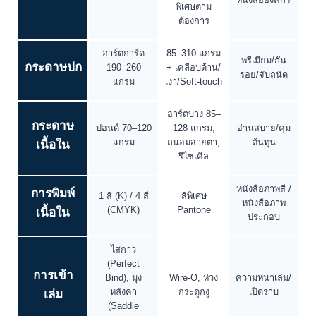
พิเศษตาม
ต้องการ
อาร์ตการ์ด
85–310 แกรม
พรีเมียม/กัน
กระดาษปก
190–260
+ เคลือบด้าน/
รอย/จับถนัด
แกรม
เงา/Soft-touch
อาร์ตบาง 85–
กระดาษ
ปอนด์ 70–120
128 แกรม,
อ่านสบาย/คุม
แกรม
ถนอมสายตา,
ต้นทุน
เนื้อใน
รีไซเคิล
หนังสือภาพสี /
การพิมพ์
1 สี (K) / 4 สี
สีพิเศษ
หนังสือภาพ
(CMYK)
Pantone
เนื้อใน
ประกอบ
ไสกาว
(Perfect
การเข้า
Bind), มุง
Wire-O, ห่วง
ความหนาเล่ม/
หลังคา
กระดูกงู
เปิดราบ
เล่ม
(Saddle