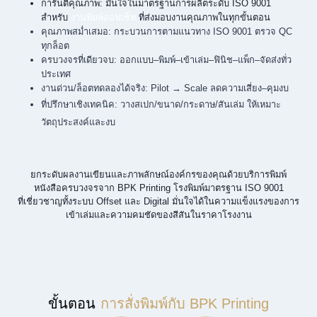
การันตีคุณภาพ: มั่นใจในมาตรฐานการผลิตระดับ ISO 9001
สำหรับ
งานพิมพ์ออฟเซ็ท
ที่ส่งมอบงานคุณภาพในทุกขั้นตอน
คุณภาพสม่ำเสมอ: กระบวนการตามแนวทาง ISO 9001 ตรวจ QC
ทุกล็อต
ครบวงจรที่เดียวจบ: ออกแบบ–พิมพ์–เข้าเล่ม–ฟินิช–แพ็ก–จัดส่งทั่ว
ประเทศ
งานด่วน/ล็อตทดลองได้จริง: Pilot → Scale ลดความเสี่ยง–คุมงบ
ที่ปรึกษาเชิงเทคนิค: วางสเปก/ขนาด/กระดาษ/สันเล่ม ให้เหมาะ
วัตถุประสงค์และงบ
ยกระดับผลงานเขียนและภาพลักษณ์องค์กรของคุณด้วยบริการพิมพ์
หนังสือครบวงจรจาก BPK Printing โรงพิมพ์มาตรฐาน ISO 9001
ที่เชี่ยวชาญทั้งระบบ Offset และ Digital มั่นใจได้ในความแข็งแรงของการ
เข้าเล่มและความคมชัดของสีสันในราคาโรงงาน
ขั้นตอน
การสั่งพิมพ์กับ BPK Printing