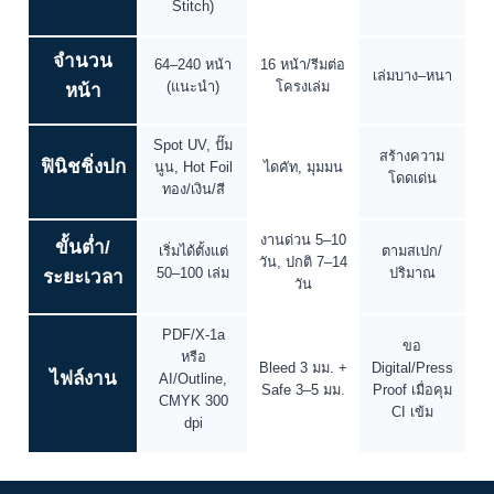
Stitch)
จำนวน
64–240 หน้า
16 หน้า/รีมต่อ
เล่มบาง–หนา
(แนะนำ)
โครงเล่ม
หน้า
Spot UV, ปั๊ม
สร้างความ
ฟินิชชิ่งปก
นูน, Hot Foil
ไดคัท, มุมมน
โดดเด่น
ทอง/เงิน/สี
งานด่วน 5–10
ขั้นต่ำ/
เริ่มได้ตั้งแต่
ตามสเปก/
วัน, ปกติ 7–14
50–100 เล่ม
ปริมาณ
ระยะเวลา
วัน
PDF/X-1a
ขอ
หรือ
Bleed 3 มม. +
Digital/Press
ไฟล์งาน
AI/Outline,
Safe 3–5 มม.
Proof เมื่อคุม
CMYK 300
CI เข้ม
dpi