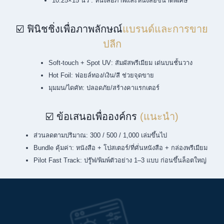
10.25×15 นิ้ว : หนังสือภาพและหนังสือขนาดพิเศษ
☑️ ฟินิชชิ่งเพื่อภาพลักษณ์
แบรนด์และการขาย
ปลีก
Soft-touch + Spot UV: สัมผัสพรีเมียม เด่นบนชั้นวาง
Hot Foil: ฟอยล์ทอง/เงิน/สี ช่วยจุดขาย
มุมมน/ไดคัท: ปลอดภัย/สร้างคาแรกเตอร์
☑️ ข้อเสนอเพื่อองค์กร
(แนะนำ)
ส่วนลดตามปริมาณ: 300 / 500 / 1,000 เล่มขึ้นไป
Bundle คุ้มค่า: หนังสือ + โปสเตอร์/ที่คั่นหนังสือ + กล่องพรีเมียม
Pilot Fast Track: ปรู๊ฟ/พิมพ์ตัวอย่าง 1–3 แบบ ก่อนขึ้นล็อตใหญ่