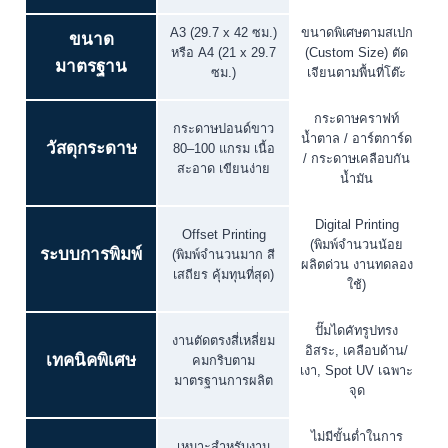
A3 (29.7 x 42 ซม.)
ขนาดพิเศษตามสเปก
ขนาด
หรือ A4 (21 x 29.7
(Custom Size) ตัด
มาตรฐาน
ซม.)
เจียนตามพื้นที่โต๊ะ
กระดาษคราฟท์
กระดาษปอนด์ขาว
น้ำตาล / อาร์ตการ์ด
วัสดุกระดาษ
80–100 แกรม เนื้อ
/ กระดาษเคลือบกัน
สะอาด เขียนง่าย
น้ำมัน
Digital Printing
Offset Printing
(พิมพ์จำนวนน้อย
ระบบการพิมพ์
(พิมพ์จำนวนมาก สี
ผลิตด่วน งานทดลอง
เสถียร คุ้มทุนที่สุด)
ใช้)
ปั๊มไดคัทรูปทรง
งานตัดตรงสี่เหลี่ยม
อิสระ, เคลือบด้าน/
เทคนิคพิเศษ
คมกริบตาม
เงา, Spot UV เฉพาะ
มาตรฐานการผลิต
จุด
ไม่มีขั้นต่ำในการ
เหมาะสำหรับงาน