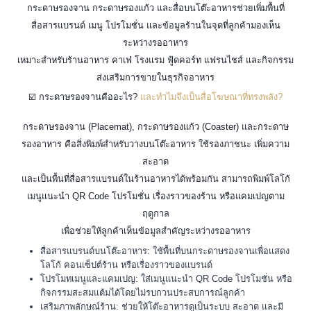
กระดาษรองจาน กระดาษรองแก้ว และสื่อบนโต๊ะอาหารช่วยเพิ่มพื้นที่
สื่อสารแบรนด์ เมนู โปรโมชั่น และข้อมูลร้านในจุดที่ลูกค้ามองเห็น
ระหว่างรออาหาร
เหมาะสำหรับร้านอาหาร คาเฟ่ โรงแรม ฟู้ดคอร์ท แฟรนไชส์ และกิจกรรม
ส่งเสริมการขายในธุรกิจอาหาร
☑️ กระดาษรองจานคืออะไร?
และทำไมจึงเป็นสื่อโฆษณาที่ทรงพลัง?
กระดาษรองจาน (Placemat), กระดาษรองแก้ว (Coaster) และกระดาษ
รองอาหาร คือสิ่งพิมพ์สำหรับวางบนโต๊ะอาหาร ใช้รองภาชนะ เพิ่มความ
สะอาด
และเป็นพื้นที่สื่อสารแบรนด์ในร้านอาหารได้พร้อมกัน สามารถพิมพ์โลโก้
เมนูแนะนำ QR Code โปรโมชั่น เรื่องราวของร้าน หรือแคมเปญตาม
ฤดูกาล
เพื่อช่วยให้ลูกค้าเห็นข้อมูลสำคัญระหว่างรออาหาร
สื่อสารแบรนด์บนโต๊ะอาหาร: ใช้พื้นที่บนกระดาษรองจานเพื่อแสดง
โลโก้ คอนเซ็ปต์ร้าน หรือเรื่องราวของแบรนด์
โปรโมทเมนูและแคมเปญ: ใส่เมนูแนะนำ QR Code โปรโมชั่น หรือ
กิจกรรมสะสมแต้มได้โดยไม่รบกวนประสบการณ์ลูกค้า
เสริมภาพลักษณ์ร้าน: ช่วยให้โต๊ะอาหารดูเป็นระบบ สะอาด และมี