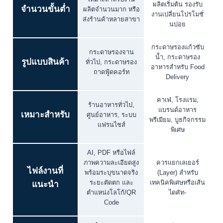
ผลิตเริ่มต้น รองรับ
จำนวนขั้นต่ำ
ผลิตจำนวนมาก หรือ
งานเปลี่ยนโปรโมชั่
ส่งร้านค้าหลายสาขา
นบ่อย
กระดาษรองแก้วซับ
กระดาษรองจาน
น้ำ, กระดาษรอง
รูปแบบสินค้า
ทั่วไป, กระดาษรอง
อาหารสำหรับ Food
ถาดฟู้ดคอร์ท
Delivery
คาเฟ่, โรงแรม,
ร้านอาหารทั่วไป,
แบรนด์อาหาร
เหมาะสำหรับ
ศูนย์อาหาร, ระบบ
พรีเมียม, บูธกิจกรรม
แฟรนไชส์
พิเศษ
AI, PDF หรือไฟล์
ภาพความละเอียดสูง
ควรแยกเลเยอร์
ไฟล์งานที่
พร้อมระบุขนาดจริง
(Layer) สำหรับ
ระยะตัดตก และ
เทคนิคพิเศษหรือเส้น
แนะนำ
ตำแหน่งโลโก้/QR
ไดคัท-
Code