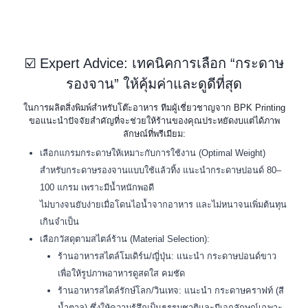
☑️ Expert Advice: เทคนิคการเลือก “กระดาษ
รองจาน” ให้คุ้มค่าและดูดีที่สุด
ในการผลิตสิ่งพิมพ์สำหรับโต๊ะอาหาร ทีมผู้เชี่ยวชาญจาก BPK Printing
ขอแนะนำปัจจัยสำคัญที่จะช่วยให้ร้านของคุณประหยัดงบแต่ได้ภาพ
ลักษณ์ที่พรีเมียม:
เลือกแกรมกระดาษให้เหมาะกับการใช้งาน (Optimal Weight)
สำหรับกระดาษรองจานแบบใช้แล้วทิ้ง แนะนำกระดาษปอนด์ 80–
100 แกรม เพราะมีน้ำหนักพอดี
ไม่บางจนยับง่ายเมื่อโดนไอน้ำจากอาหาร และไม่หนาจนเพิ่มต้นทุน
เกินจำเป็น
เลือกวัสดุตามสไตล์ร้าน (Material Selection):
ร้านอาหารสไตล์โมเดิร์น/ญี่ปุ่น: แนะนำ กระดาษปอนด์ขาว
เพื่อให้รูปภาพอาหารดูสดใส คมชัด
ร้านอาหารสไตล์รักษ์โลก/วินเทจ: แนะนำ กระดาษคราฟท์ (สี
น้ำตาล) ซึ่งให้ความรู้สึกเป็นธรรมชาติและมีเอกลักษณ์เฉพาะ