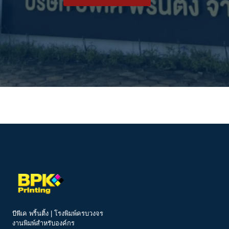
บีพีเค พริ้นติ้ง | โรงพิมพ์ครบวงจร
งานพิมพ์สำหรับองค์กร