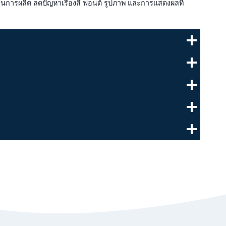
บวนการผลิต ลดปัญหาเรื่องสี ฟอนต์ รูปภาพ และการแสดงผลที่