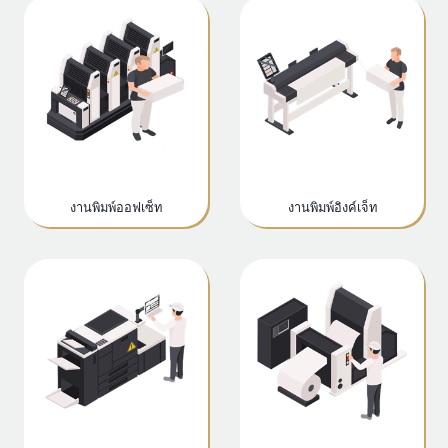
งานพิมพ์ออฟเซ็ท
งานพิมพ์อิงค์เจ็ท