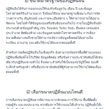
☑️ ขนาดมาตรฐานของปฏิทินจีน
ปฏิทินจีนได้รับการออกแบบให้รองรับข้อมูลวัน เดือน ปี และข้อมูล
โหราศาสตร์จีนจำนวนมาก จึงนิยมใช้ขนาดมาตรฐานที่เหมาะกับการจัด
วางตารางวัน สัญลักษณ์ และรายละเอียดต่าง ๆ ให้สามารถอ่านได้อย่าง
ชัดเจน โดยไม่ทำให้ข้อมูลแน่นหรือซับซ้อนจนเกินไป ภายในปฏิทินจีนมัก
ประกอบด้วยข้อมูลสำคัญ เช่น วันมงคล วันชง วันฮะ สีมงคล เลขมงคล
ประจำงวด ทิศต้องห้าม และข้อมูลตามหลักโหราศาสตร์จีน การเลือก
ขนาดที่เหมาะสมจึงช่วยให้สามารถจัดวางข้อมูลทั้งหมดได้อย่างเป็น
ระเบียบ อ่านง่าย และหยิบใช้งานได้สะดวกตลอดทั้งปี
สำหรับการผลิตปฏิทินจีนในเชิงธุรกิจ ยังสามารถจัดสรรพื้นที่ด้านบนของ
ปฏิทินเพื่อพิมพ์โลโก้บริษัท ข้อมูลติดต่อ หรือข้อความประชาสัมพันธ์ได้เช่น
เดียวกับปฏิทินแขวนทั่วไป จึงเหมาะสำหรับใช้เป็นของขวัญปีใหม่ ของที่
ระลึกสำหรับลูกค้า หรือสื่อประชาสัมพันธ์ที่ผู้รับสามารถใช้งานได้ต่อเนื่อง
ตลอดทั้งปี
☑️ เลือกขนาดปฏิทินแบบไหนดี
การเลือกขนาดปฏิทินควรพิจารณาจากลักษณะการใช้งาน พื้นที่ติดตั้ง
กลุ่มผู้รับ และงบประมาณ หากต้องการใช้งานบนโต๊ะทำงาน ปฏิทินตั้งโต๊ะ