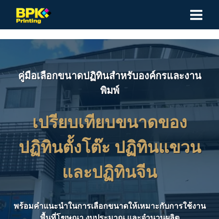
Skip
to
content
คู่มือเลือกขนาดปฏิทินสำหรับองค์กรและงาน
พิมพ์
เปรียบเทียบขนาดของ
ปฏิทินตั้งโต๊ะ ปฏิทินแขวน
และปฏิทินจีน
พร้อมคำแนะนำในการเลือกขนาดให้เหมาะกับการใช้งาน
พื้นที่โฆษณา งบประมาณ และจำนวนผลิต