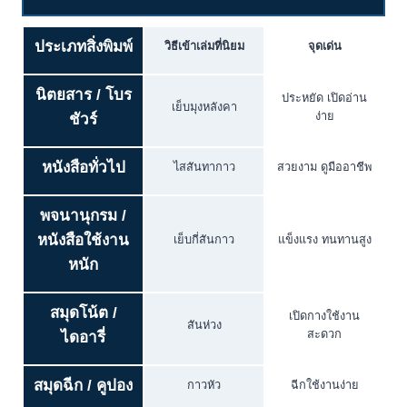
ประเภทสิ่งพิมพ์
วิธีเข้าเล่มที่นิยม
จุดเด่น
นิตยสาร / โบร
ประหยัด เปิดอ่าน
เย็บมุงหลังคา
ง่าย
ชัวร์
หนังสือทั่วไป
ไสสันทากาว
สวยงาม ดูมืออาชีพ
พจนานุกรม /
หนังสือใช้งาน
เย็บกี่สันกาว
แข็งแรง ทนทานสูง
หนัก
สมุดโน้ต /
เปิดกางใช้งาน
สันห่วง
สะดวก
ไดอารี่
สมุดฉีก / คูปอง
กาวหัว
ฉีกใช้งานง่าย