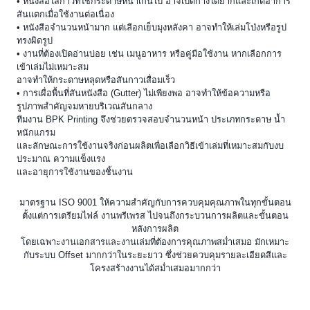
• หนังสือไสกาวที่ใช้กระดาษหนาเกินไป อาจเปิดกางได้ยากและเกิดอาการ
สันแตกเมื่อใช้งานต่อเนื่อง
• หนังสือจำนวนหน้ามาก แต่เลือกเย็บมุงหลังคา อาจทำให้เล่มโป่งหรือรูป
ทรงผิดรูป
• งานที่ต้องเปิดอ่านบ่อย เช่น เมนูอาหาร หรือคู่มือใช้งาน หากเลือกการ
เข้าเล่มไม่เหมาะสม
อาจทำให้กระดาษหลุดหรือสันกาวเสื่อมเร็ว
• การเผื่อพื้นที่สันหนังสือ (Gutter) ไม่เพียงพอ อาจทำให้ข้อความหรือ
รูปภาพสำคัญจมหายบริเวณสันกลาง
ทีมงาน BPK Printing จึงช่วยตรวจสอบจำนวนหน้า ประเภทกระดาษ น้ำ
หนักแกรม
และลักษณะการใช้งานจริงก่อนผลิตเพื่อเลือกวิธีเข้าเล่มที่เหมาะสมกับงบ
ประมาณ ความแข็งแรง
และอายุการใช้งานของชิ้นงาน
มาตรฐาน ISO 9001 ให้ความสำคัญกับการควบคุมคุณภาพในทุกขั้นตอน
ตั้งแต่การเตรียมไฟล์ งานพรีเพรส ไปจนถึงกระบวนการผลิตและขั้นตอน
หลังการผลิต
โดยเฉพาะงานเอกสารและงานเล่มที่ต้องการคุณภาพสม่ำเสมอ มักเหมาะ
กับ
ระบบ Offset
มากกว่าในระยะยาว ซึ่งช่วยควบคุมรายละเอียดสีและ
โครงสร้างงานได้สม่ำเสมอมากกว่า