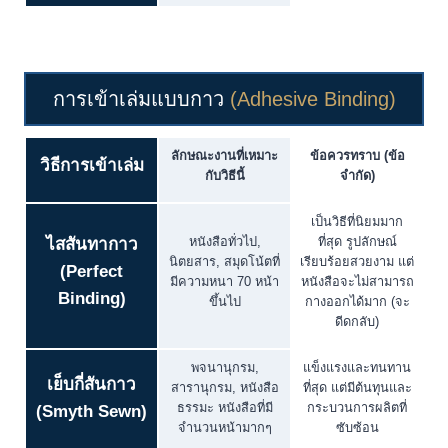
การเข้าเล่มแบบกาว
(Adhesive Binding)
ลักษณะงานที่เหมาะ
ข้อควรทราบ (ข้อ
วิธีการเข้าเล่ม
กับวิธีนี้
จำกัด)
เป็นวิธีที่นิยมมาก
หนังสือทั่วไป,
ที่สุด รูปลักษณ์
ไสสันทากาว
นิตยสาร, สมุดโน้ตที่
เรียบร้อยสวยงาม แต่
(Perfect
มีความหนา 70 หน้า
หนังสือจะไม่สามารถ
Binding)
ขึ้นไป
กางออกได้มาก (จะ
ดีดกลับ)
พจนานุกรม,
แข็งแรงและทนทาน
เย็บกี่สันกาว
สารานุกรม, หนังสือ
ที่สุด แต่มีต้นทุนและ
ธรรมะ หนังสือที่มี
กระบวนการผลิตที่
(Smyth Sewn)
จำนวนหน้ามากๆ
ซับซ้อน