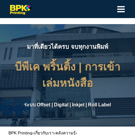
Skip
to
content
มาที่เดียวได้ครบ จบทุกงานพิมพ์
บีพีเค พริ้นติ้ง |
การเข้า
เล่มหนังสือ
ระบบ
Offset
|
Digital
|
Inkjet
|
Roll Label
BPK Printing
›
เกี่ยวกับเรา
›
คลังความรู้
›