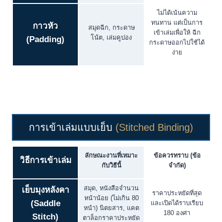
ไม่ได้เน้นความ
ทนทาน แต่เป็นการ
กาวหัว
สมุดฉีก, กระดาษ
เข้าเล่มเพื่อให้ ฉีก
โน้ต, เล่มคูปอง
(Padding)
กระดาษออกไปใช้ได้
ง่าย
การเข้าเล่มแบบเย็บ
(Stitched Binding)
ลักษณะงานที่เหมาะ
ข้อควรทราบ (ข้อ
วิธีการเข้าเล่ม
กับวิธีนี้
จำกัด)
สมุด, หนังสือจำนวน
เย็บมุงหลังคา
ราคาประหยัดที่สุด
หน้าน้อย (ไม่เกิน 80
(Saddle
และเปิดได้ราบเรียบ
หน้า) นิตยสาร, แคต
180 องศา
Stitch)
ตาล็อกราคาประหยัด