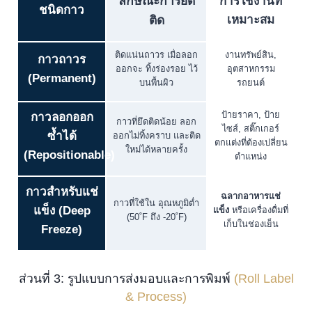
ลักษณะการยึด
การใช้งานที่
ชนิดกาว
ติด
เหมาะสม
ติดแน่นถาวร เมื่อลอก
งานทรัพย์สิน,
กาวถาวร
ออกจะ ทิ้งร่องรอย ไว้
อุตสาหกรรม
(Permanent)
บนพื้นผิว
รถยนต์
ป้ายราคา, ป้าย
กาวลอกออก
กาวที่ยึดติดน้อย ลอก
ไซส์, สติ๊กเกอร์
ซ้ำได้
ออกไม่ทิ้งคราบ และติด
ตกแต่งที่ต้องเปลี่ยน
ใหม่ได้หลายครั้ง
(Repositionable)
ตำแหน่ง
กาวสำหรับแช่
ฉลากอาหารแช่
กาวที่ใช้ใน อุณหภูมิต่ำ
แข็ง (Deep
แข็ง
หรือเครื่องดื่มที่
(50˚F ถึง -20˚F)
เก็บในช่องเย็น
Freeze)
ส่วนที่ 3: รูปแบบการส่งมอบและการพิมพ์
(Roll Label
& Process)