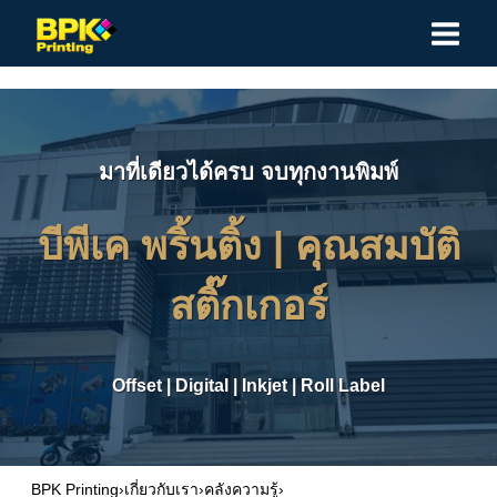
Skip
to
content
มาที่เดียวได้ครบ จบทุกงานพิมพ์
บีพีเค พริ้นติ้ง |
คุณสมบัติ
สติ๊กเกอร์
Offset
|
Digital
|
Inkjet
|
Roll Label
BPK Printing
›
เกี่ยวกับเรา
›
คลังความรู้
›