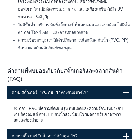
เครื่องพิมพ์ทั้งระบบ ดิจิทัล (งานด่วน, สีขาว/เงิน/ทอง),
ออฟเซต (งานพิมพ์คราวละมาก ๆ), และ เครื่องสกรีน (หมึก UV
ทนทานต่อรังสียูวี)
ไม่มีขั้นต่ำ: บริการ พิมพ์สติ๊กเกอร์ ทั้งแบบแผ่นและแบบม้วน ไม่มีขั้น
ต่ำ ตอบโจทย์ SME และการทดลองตลาด
ความเชี่ยวชาญ: เราให้คำปรึกษาการเลือกวัสดุ กันน้ำ (PVC, PP)
ที่เหมาะสมกับผลิตภัณฑ์ของคุณ
คำถามที่พบบ่อยเกี่ยวกับสติ๊กเกอร์และฉลากสินค้า
(FAQ)
ถาม: สติ๊กเกอร์ PVC กับ PP ต่างกันอย่างไร?
🎯 ตอบ: PVC มีความยืดหยุ่นสูง ทนแดดและความร้อน เหมาะกับ
งานติดรถยนต์ ส่วน PP กันน้ำและนิยมใช้กับฉลากสินค้าอาหาร
และเครื่องสำอาง
ถาม: สติ๊กเกอร์กันน้ำควรใช้วัสดุอะไร?