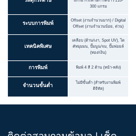
วัสดุกระดาษ
แกรม กระดาษการ์ดขาว 210-
300 แกรม
Offset (งานจำนวนมาก) / Digital
ระบบการพิมพ์
Offset (งานจำนวนน้อย, ด่วน)
เคลือบ (ด้าน/เงา, Spot UV), ได
เทคนิคพิเศษ
คัทมุมมน, ปั๊มนูน/จม, ปั๊มฟอยล์
(ทอง/เงิน)
การพิมพ์
พิมพ์ 4 สี 2 ด้าน (หน้า-หลัง)
ไม่มีขั้นต่ำ (สำหรับงานพิมพ์
จำนวนขั้นต่ำ
ดิจิทัล)
ติดต่อสอบถามข้อมูล | เช็ค