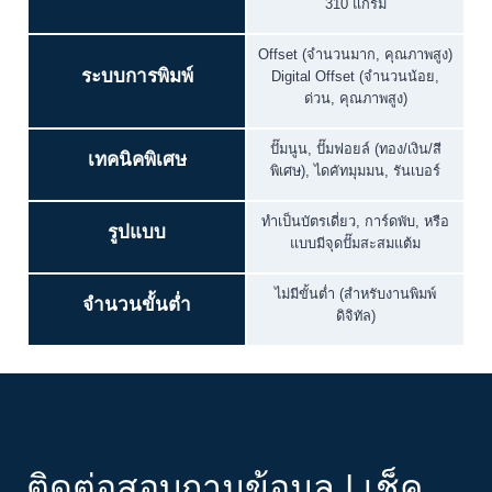
310 แกรม
Offset (จำนวนมาก, คุณภาพสูง)
ระบบการพิมพ์
Digital Offset (จำนวนน้อย,
ด่วน, คุณภาพสูง)
ปั๊มนูน, ปั๊มฟอยล์ (ทอง/เงิน/สี
เทคนิคพิเศษ
พิเศษ), ไดคัทมุมมน, รันเบอร์
ทำเป็นบัตรเดี่ยว, การ์ดพับ, หรือ
รูปแบบ
แบบมีจุดปั๊มสะสมแต้ม
ไม่มีขั้นต่ำ (สำหรับงานพิมพ์
จำนวนขั้นต่ำ
ดิจิทัล)
ติดต่อสอบถามข้อมูล | เช็ค