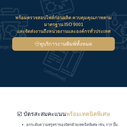
พร้อมตรวจสอบไฟล์ก่อนผลิต ควบคุมคุณภาพตาม
มาตรฐาน ISO 9001
และจัดส่งงานถึงหน่วยงานและองค์กรทั่วประเทศ
ดูบริการงานพิมพ์ทั้งหมด
☑️ บัตรสะสมคะแนน
พร้อมเทคนิคพิเศษ
ยกระดับความหรูหราของบัตรด้วยเทคนิคพิเศษ เช่น การ ปั๊ม