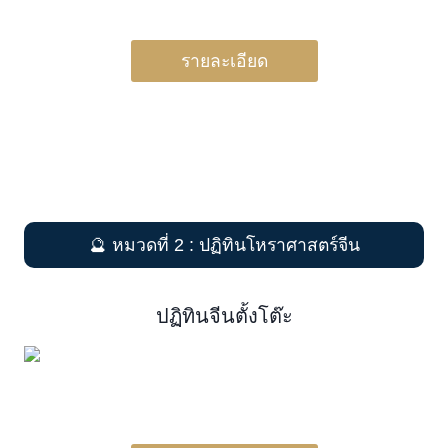
รายละเอียด
🔮 หมวดที่ 2 : ปฏิทินโหราศาสตร์จีน
ปฏิทินจีนตั้งโต๊ะ