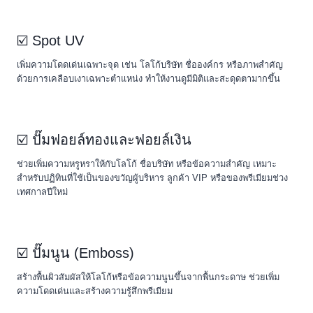
☑️ Spot UV
เพิ่มความโดดเด่นเฉพาะจุด เช่น โลโก้บริษัท ชื่อองค์กร หรือภาพสำคัญ
ด้วยการเคลือบเงาเฉพาะตำแหน่ง ทำให้งานดูมีมิติและสะดุดตามากขึ้น
☑️ ปั๊มฟอยล์ทองและฟอยล์เงิน
ช่วยเพิ่มความหรูหราให้กับโลโก้ ชื่อบริษัท หรือข้อความสำคัญ เหมาะ
สำหรับปฏิทินที่ใช้เป็นของขวัญผู้บริหาร ลูกค้า VIP หรือของพรีเมียมช่วง
เทศกาลปีใหม่
☑️ ปั๊มนูน (Emboss)
สร้างพื้นผิวสัมผัสให้โลโก้หรือข้อความนูนขึ้นจากพื้นกระดาษ ช่วยเพิ่ม
ความโดดเด่นและสร้างความรู้สึกพรีเมียม