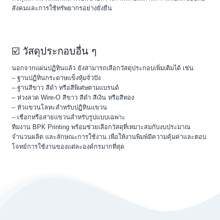
สังคมและการใช้ทรัพยากรอย่างยั่งยืน
☑️ วัสดุประกอบอื่น ๆ
นอกจากแผ่นปฏิทินแล้ว ยังสามารถเลือกวัสดุประกอบเพิ่มเติมได้ เช่น
– ฐานปฏิทินกระดาษแข็งหุ้มจั่วปัง
– ฐานสีขาว สีดำ หรือสีพิเศษตามแบรนด์
– ห่วงลวด Wire-O สีขาว สีดำ สีเงิน หรือสีทอง
– หัวแขวนโลหะสำหรับปฏิทินแขวน
– เชือกหรือสายแขวนสำหรับรูปแบบเฉพาะ
ทีมงาน BPK Printing พร้อมช่วยเลือกวัสดุที่เหมาะสมกับงบประมาณ
จำนวนผลิต และลักษณะการใช้งาน เพื่อให้งานพิมพ์มีความคุ้มค่าและตอบ
โจทย์การใช้งานของแต่ละองค์กรมากที่สุด