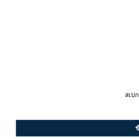
สเปก
ข