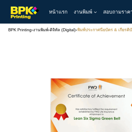
Skip
หน้าแรก
งานพิมพ์
สอบถามราค
to
content
BPK Printing
›
งานพิมพ์
›
ดิจิทัล (Digital)
›
พิมพ์ประกาศนียบัตร & เกียรติ