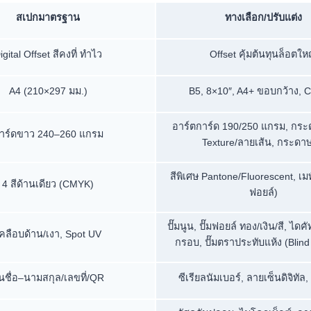
สเปกมาตรฐาน
ทางเลือก/ปรับแต่ง
igital Offset สีคงที่ ทำไว
Offset คุ้มต้นทุนล็อตให
A4 (210×297 มม.)
B5, 8×10″, A4+ ขอบกว้าง, 
อาร์ตการ์ด 190/250 แกรม, กระ
าร์ดขาว 240–260 แกรม
Texture/ลายเส้น, กระดาษ
สีพิเศษ Pantone/Fluorescent, เมท
4 สีด้านเดียว (CMYK)
ฟอยล์)
ปั๊มนูน, ปั๊มฟอยล์ ทอง/เงิน/สี, ได
คลือบด้าน/เงา, Spot UV
กรอบ, ปั๊มตราประทับแห้ง (Blin
ันชื่อ–นามสกุล/เลขที่/QR
ซีเรียลนัมเบอร์, ลายเซ็นดิจิทัล