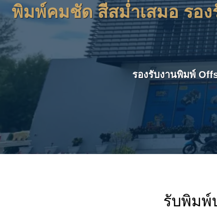
พิมพ์คมชัด สีสม่ำเสมอ รอ
รองรับงานพิมพ์ Off
รับพิมพ