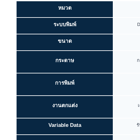
หมวด
ระบบพิมพ์
D
ขนาด
กระดาษ
ก
การพิมพ์
งานตกแต่ง
เ
Variable Data
ร