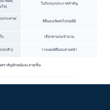
น้ำพิมพ์,
ใบรับรอง/ประกาศสำคัญ
อนไข)
รอบกระดาษ/
พิธีมอบ/จัดส่งไปรษณีย์
ใบ
เลือกตามงบ/จำนวน
สเปก/คิว)
วางแผนพิธีมอบล่วงหน้า
ิ์ในตราสัญลักษณ์และลายเซ็น