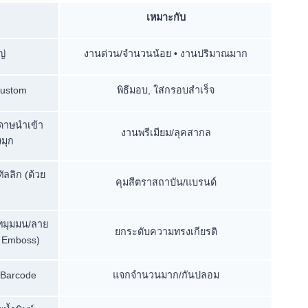
เหมาะกับ
ญ่
งานด่วน/จำนวนน้อย • งานปริมาณมาก
Custom
พิธีมอบ, ใส่กรอบสำเร็จ
ดาษนำเข้า
งานพรีเมียม/ลุคสากล
มุก
ัลลิก (ด้วย
คุมสีตราสถาบัน/แบรนด์
คัทมุมมน/ลาย
ยกระดับความทรงเกียรติ
d Emboss)
, Barcode
แจกจำนวนมาก/กันปลอม