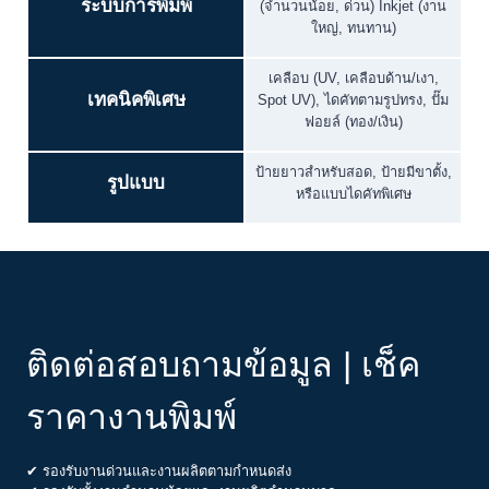
ระบบการพิมพ์
(จำนวนน้อย, ด่วน) Inkjet (งาน
ใหญ่, ทนทาน)
เคลือบ (UV, เคลือบด้าน/เงา,
เทคนิคพิเศษ
Spot UV), ไดคัทตามรูปทรง, ปั๊ม
ฟอยล์ (ทอง/เงิน)
ป้ายยาวสำหรับสอด, ป้ายมีขาตั้ง,
รูปแบบ
หรือแบบไดคัทพิเศษ
ติดต่อสอบถามข้อมูล | เช็ค
ราคางานพิมพ์
✔ รองรับงานด่วนและงานผลิตตามกำหนดส่ง