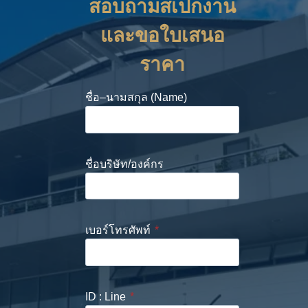
สอบถามสเปกงาน
และขอใบเสนอ
ราคา
ชื่อ–นามสกุล (Name)
ชื่อบริษัท/องค์กร
เบอร์โทรศัพท์
*
ID : Line
*