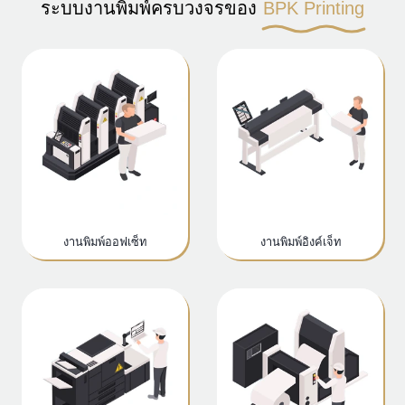
ระบบงานพิมพ์ครบวงจรของ
BPK Printing
งานพิมพ์ออฟเซ็ท
งานพิมพ์อิงค์เจ็ท