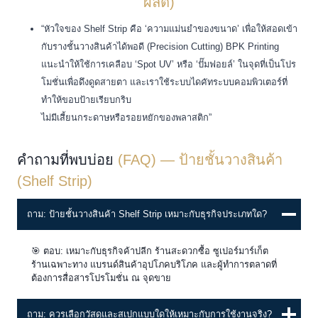
ผลิต)
“หัวใจของ Shelf Strip คือ ‘ความแม่นยำของขนาด’ เพื่อให้สอดเข้า
กับรางชั้นวางสินค้าได้พอดี (Precision Cutting) BPK Printing
แนะนำให้ใช้การเคลือบ ‘Spot UV’ หรือ ‘ปั๊มฟอยล์’ ในจุดที่เป็นโปร
โมชั่นเพื่อดึงดูดสายตา และเราใช้ระบบไดคัทระบบคอมพิวเตอร์ที่
ทำให้ขอบป้ายเรียบกริบ
ไม่มีเสี้ยนกระดาษหรือรอยหยักของพลาสติก”
คำถามที่พบบ่อย
(FAQ) — ป้ายชั้นวางสินค้า
(Shelf Strip)
ถาม: ป้ายชั้นวางสินค้า Shelf Strip เหมาะกับธุรกิจประเภทใด?
🎯 ตอบ: เหมาะกับธุรกิจค้าปลีก ร้านสะดวกซื้อ ซูเปอร์มาร์เก็ต
ร้านเฉพาะทาง แบรนด์สินค้าอุปโภคบริโภค และผู้ทำการตลาดที่
ต้องการสื่อสารโปรโมชั่น ณ จุดขาย
ถาม: ควรเลือกวัสดุและสเปกแบบใดให้เหมาะกับการใช้งานจริง?