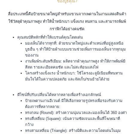
ของบูธคุณ?
สื่อประเภทนี้คือป้ายขนาดใหญ่สำหรับแขวนจากเพดานในงานแสดงสินค้า
ใช้วัสดุผ้าคุณภาพสูง ทำให้น้ำหนักเบา แข็งแรง ทนทาน และสามารถพิมพ์
กราฟิกได้อย่างคมชัด
คุณสมบัติหลักที่ทำให้แบรนด์คุณโดดเด่น
มองเห็นได้จากทุกที่: ด้วยขนาดใหญ่และตำแหน่งที่อยู่สูงเหนือ
บูธอื่น ๆ ทำให้ป้ายผ้าแบบแขวนช่วยเพิ่มการมองเห็นจากทุกมุม
ของงาน
งานพิมพ์ระดับพรีเมียม: ผลิตจากผ้าคุณภาพสูง ทำให้ภาพพิมพ์มี
สีสด รายละเอียดคมชัด และไม่สะท้อนแสงไฟ
โครงสร้างแข็งแรง น้ำหนักเบา: ใช้โครงอะลูมิเนียมที่ทนทาน
มั่นใจได้ในความปลอดภัย และจัดเก็บ/ขนย้ายได้ง่าย
ดีไซน์ที่ปรับเปลี่ยนได้หลากหลายเพื่อสร้างเอกลักษณ์
ป้ายเพดานงานอีเวนต์ มีให้เลือกหลายรูปทรงเพื่อรองรับความ
ต้องการที่หลากหลาย:
ทรงกลม (Round): สร้างความนุ่มนวลและมองเห็นได้ 360 องศา
ทรงสี่เหลี่ยม (Square): เน้นความชัดเจนและพื้นที่โฆษณาที่
กว้าง
ทรงสามเหลี่ยม (Triangle): สร้างมิติและความโดดเด่นในมุม