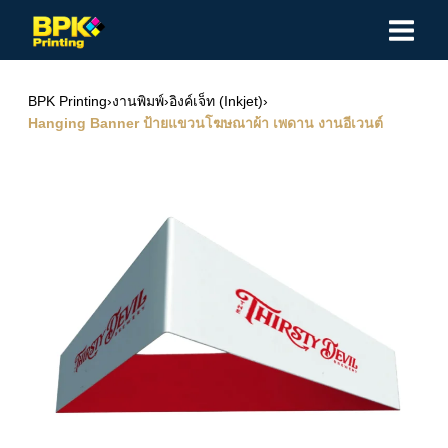
Skip
to
content
BPK Printing
›
งานพิมพ์
›
อิงค์เจ็ท (Inkjet)
›
Hanging Banner ป้ายแขวนโฆษณาผ้า เพดาน งานอีเวนต์