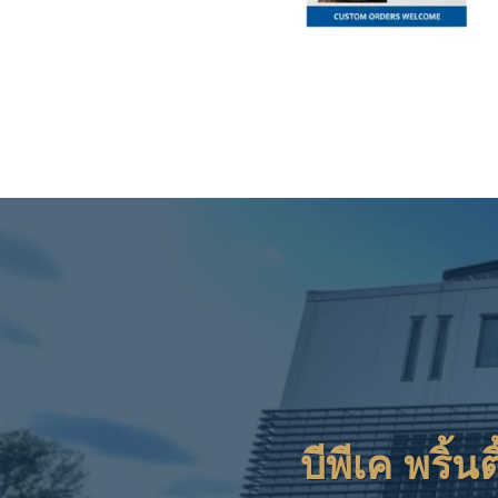
บีพีเค พริ้นต