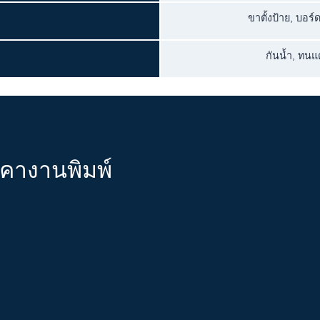
ขาตั้งป้าย, บอร
กันน้ำ, ทน
าคางานพิมพ์