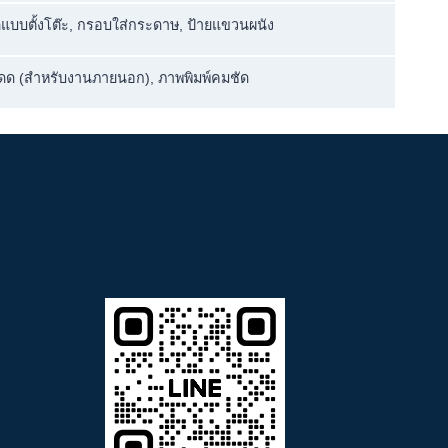
์ดแบบตั้งโต๊ะ, กรอบใส่กระดาษ, ป้ายแขวนผนัง
แดด (สำหรับงานภายนอก), ภาพพิมพ์คมชัด