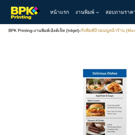
Skip
หน้าแรก
งานพิมพ์
สอบถามราค
to
content
BPK Printing
›
งานพิมพ์
›
อิงค์เจ็ท (Inkjet)
›
รับพิมพ์ป้ายเมนูหน้าร้าน (Me