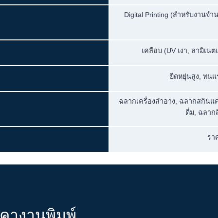
Digital Printing (สำหรับงานจำ
เคลือบ (UV เงา, ลามิเนตเ
ยืดหยุ่นสูง, ทน
ฉลากเครื่องสำอาง, ฉลากสกินแ
ดื่ม, ฉลาก
ราค
าคางานพิมพ์