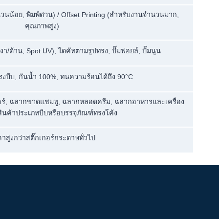
นวนน้อย, พิมพ์ด่วน) / Offset Printing (สำหรับงานจำนวนมาก,
คุณภาพสูง)
งา/ด้าน, Spot UV), ไดคัทตามรูปทรง, ปั๊มฟอยล์, ปั๊มนูน
แรงบีบ, กันน้ำ 100%, ทนความร้อนได้ถึง 90°C
คร์, ฉลากขวดแชมพู, ฉลากหลอดครีม, ฉลากอาหารและเครื่อง
สินค้าประเภทบีบหรือบรรจุภัณฑ์ทรงโค้ง
าสูงกว่าสติ๊กเกอร์กระดาษทั่วไป