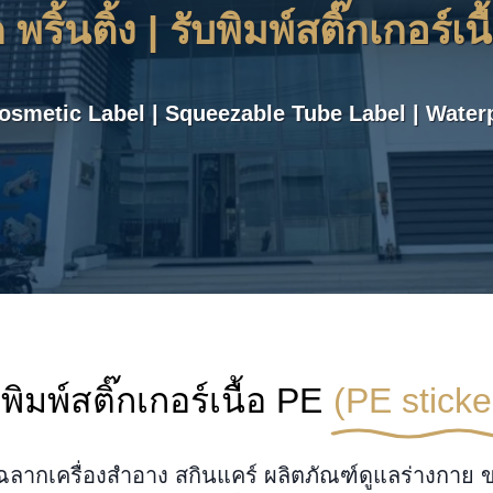
ค พริ้นติ้ง | รับพิมพ์สติ๊กเกอร์เน
osmetic Label | Squeezable Tube Label | Water
บพิมพ์สติ๊กเกอร์เนื้อ PE
(PE sticke
ฉลากเครื่องสำอาง สกินแคร์ ผลิตภัณฑ์ดูแลร่างกาย 