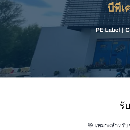
บีพีเ
PE Label | C
รั
🎯 เหมาะสำหรับ