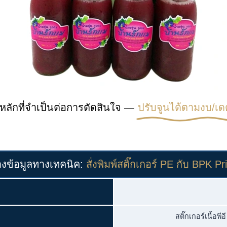
หลักที่จำเป็นต่อการตัดสินใจ —
ปรับจูนได้ตามงบ/เด
งข้อมูลทางเทคนิค:
สั่งพิมพ์สติ๊กเกอร์ PE กับ BPK Pr
สติ๊กเกอร์เนื้อพ