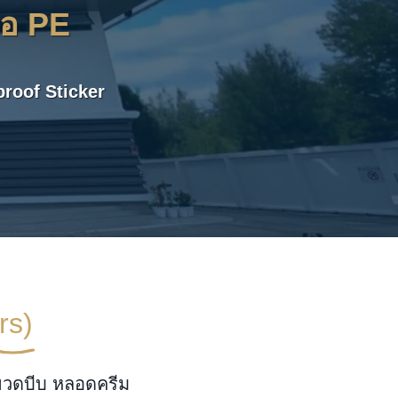
ื้อ PE
proof Sticker
rs)
ขวดบีบ หลอดครีม