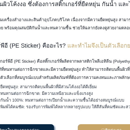
้นผิวโค้งงอ ซึ่งต้องการสติ๊กเกอร์ที่ยืดหยุ่น กันน้ำ 
หกรรมเครื่องสำอางและสินค้าอุปโภคบริโภค เนื่องจากมีความยืดหยุ่นสูง สา
าย พร้อมคุณสมบัติกันน้ำและทนความชื้น ช่วยให้ฉลากยังคงดูสวยงามตล
ร์พีอี (PE Sticker) คืออะไร?
และทำไมจึงเป็นตัวเลือก
เกอร์พีอี (PE Sticker) คือสติ๊กเกอร์ที่ผลิตจากพลาสติกโพลีเอทิลีน (Polyeth
ที่ทนทานต่อการฉีกขาดและมีความยืดหยุ่นสูง ทำให้สามารถติดบนพื้นผิวที่มี
็นตัวเลือกที่สมบูรณ์แบบสำหรับผลิตภัณฑ์ที่ต้องการความคงทนและภาพลักษณ์ท
ยืดหยุ่นสูง: สามารถติดบนพื้นผิวที่มีส่วนโค้งงอได้ดีเยี่ยม
ทนทานต่อการฉีกขาด: มีความเหนียวและแข็งแรงสูง
กันน้ำ 100%: ทนทานต่อการเปียกน้ำและความชื้นได้อย่างสมบูรณ์แบบ
พิมพ์ได้คมชัด: รองรับการพิมพ์ได้หลากหลายรูปแบบ ให้สีสันที่คมชัดและ