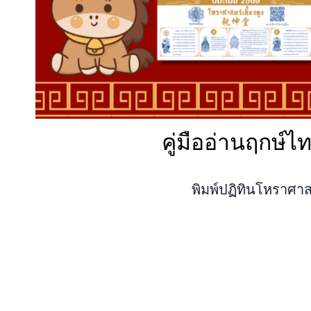
คู่มืออ่านฤกษ์
พิมพ์ปฏิทินโหราศา