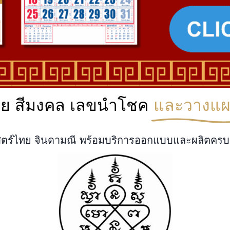
ไทย สีมงคล เลขนำโชค
และวางแผน
สตร์ไทย จินดามณี พร้อมบริการออกแบบและผลิตครบว