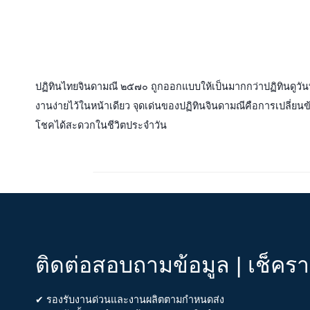
ปฏิทินไทยจินดามณี ๒๕๗๐ ถูกออกแบบให้เป็นมากกว่าปฏิทินดูวันท
งานง่ายไว้ในหน้าเดียว จุดเด่นของปฏิทินจินดามณีคือการเปลี่ยนข้
โชคได้สะดวกในชีวิตประจำวัน
ติดต่อสอบถามข้อมูล | เช็คร
✔ รองรับงานด่วนและงานผลิตตามกำหนดส่ง