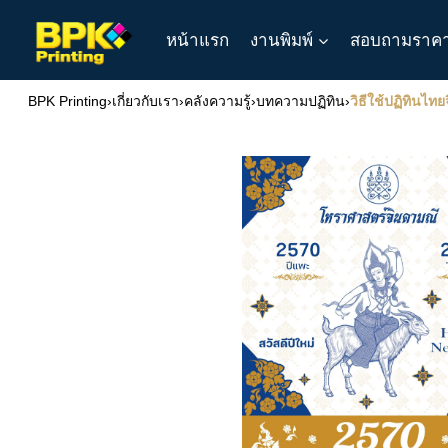
Skip
หน้าแรก
งานพิมพ์
สอบถามราค
to
content
BPK Printing
›
เกี่ยวกับเรา
›
คลังความรู้
›
บทความปฏิทิน
›
วิธีใช้ปฏิทินไท