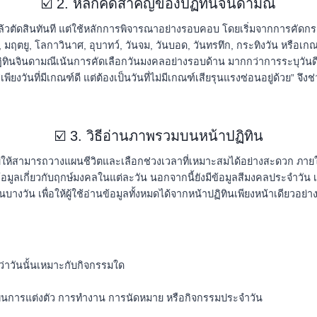
☑️ 2. หลักคิดสำคัญของปฏิทินจินดามณี
 แล้วตัดสินทันที แต่ใช้หลักการพิจารณาอย่างรอบคอบ โดยเริ่มจากการคัดกรอ
 มฤตยู, โลกาวินาศ, อุบาทว์, วันจม, วันบอด, วันทรทึก, กระทิงวัน หรือเกณฑ
ินจินดามณีเน้นการคัดเลือกวันมงคลอย่างรอบด้าน มากกว่าการระบุวันดีจ
่เพียงวันที่มีเกณฑ์ดี แต่ต้องเป็นวันที่ไม่มีเกณฑ์เสียรุนแรงซ่อนอยู่ด้ว
☑️ 3. วิธีอ่านภาพรวมบนหน้าปฏิทิน
ยให้สามารถวางแผนชีวิตและเลือกช่วงเวลาที่เหมาะสมได้อย่างสะดวก ภายใ
มูลเกี่ยวกับฤกษ์มงคลในแต่ละวัน นอกจากนี้ยังมีข้อมูลสีมงคลประจำวัน 
บางวัน เพื่อให้ผู้ใช้อ่านข้อมูลทั้งหมดได้จากหน้าปฏิทินเพียงหน้าเดียวอย
่าวันนั้นเหมาะกับกิจกรรมใด
างแผนการแต่งตัว การทำงาน การนัดหมาย หรือกิจกรรมประจำวัน