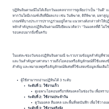
ปฏิทินจินดามณีไม่ได้เลือกวันมงคลจากการดูเพียงว่าเป็น “วันดี”
หากวันใดมีเกณฑ์เสียที่มีผลแรง เช่น วันพิฆาต, ดิถีพิฆาต, มหาสูญ,
เกณฑ์ดีบางประการปรากฏร่วมอยู่ก็ตาม แนวทางดังกล่าวทำให้ปฏิท
หลักสำคัญของปฏิทินจินดามณีจึงยึดแนวคิดว่า “วันมงคลที่ดี ไม่ใช
รอบคอบมากยิ่งขึ้นครับ
ในแต่ละช่องวันของปฏิทินจินดามณี จะรวบรวมข้อมูลสำคัญที่ช่ว
และวันสำคัญทางศาสนา รวมถึงไอคอนหรือสัญลักษณ์ที่ใช้แสดงข้อ
สำคัญ และหมายเหตุหรือสัญลักษณ์พิเศษที่ใช้แสดงข้อมูลเพิ่มเติมใน
ผู้ใช้สามารถอ่านปฏิทินได้ 3 ระดับ
ระดับที่ 1: ใช้งานเร็ว
ดูเฉพาะไอคอนหรือรหัสมงคลในช่องวัน เพื่อทราบว
ระดับที่ 2:
ใช้งานประจำวัน
ดูวันมงคล สีมงคล และพื้นที่จดบันทึก เพื่อใช้ว
ระดับที่ 3:
ใช้งานจริงจัง