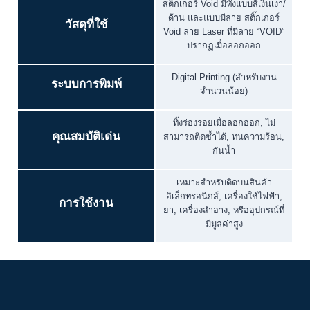
สติ๊กเกอร์ Void มีทั้งแบบสีเงินเงา/
ด้าน และแบบมีลาย สติ๊กเกอร์
วัสดุที่ใช้
Void ลาย Laser ที่มีลาย “VOID”
ปรากฏเมื่อลอกออก
Digital Printing (สำหรับงาน
ระบบการพิมพ์
จำนวนน้อย)
ทิ้งร่องรอยเมื่อลอกออก, ไม่
คุณสมบัติเด่น
สามารถติดซ้ำได้, ทนความร้อน,
กันน้ำ
เหมาะสำหรับติดบนสินค้า
อิเล็กทรอนิกส์, เครื่องใช้ไฟฟ้า,
การใช้งาน
ยา, เครื่องสำอาง, หรืออุปกรณ์ที่
มีมูลค่าสูง