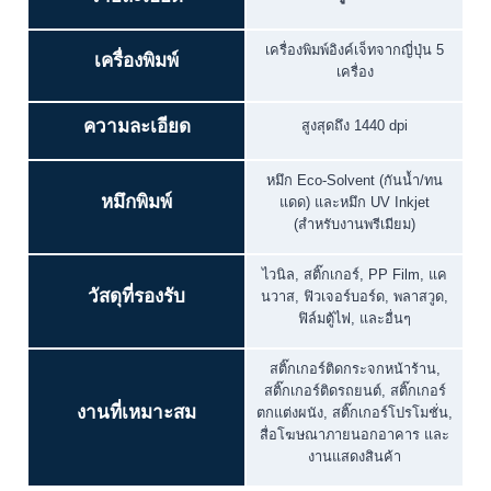
เครื่องพิมพ์อิงค์เจ็ทจากญี่ปุ่น 5
เครื่องพิมพ์
เครื่อง
ความละเอียด
สูงสุดถึง 1440 dpi
หมึก Eco-Solvent (กันน้ำ/ทน
หมึกพิมพ์
แดด) และหมึก UV Inkjet
(สำหรับงานพรีเมียม)
ไวนิล, สติ๊กเกอร์, PP Film, แค
วัสดุที่รองรับ
นวาส, ฟิวเจอร์บอร์ด, พลาสวูด,
ฟิล์มตู้ไฟ, และอื่นๆ
สติ๊กเกอร์ติดกระจกหน้าร้าน,
สติ๊กเกอร์ติดรถยนต์, สติ๊กเกอร์
งานที่เหมาะสม
ตกแต่งผนัง, สติ๊กเกอร์โปรโมชั่น,
สื่อโฆษณาภายนอกอาคาร และ
งานแสดงสินค้า