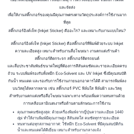
และจัดส่ง
เพื่อให้งานสติ๊กเกอร์ของคุณมีคุณภาพตรงตามวัตถุประสงค์การใช้งานมาก
ที่สุด
สติ๊กเกอร์อิงค์เจ็ท (Inkjet Sticker) คืออะไร? และเหมาะกับงานแบบไหน?
สติ๊กเกอร์อิงค์เจ็ท (Inkjet Sticker) คือสติ๊กเกอร์ที่พิมพ์ด้วยระบบ Inkjet
ความละเอียดสูง เหมาะสำหรับงานสื่อโฆษณา งานตกแต่งร้านค้า
สติ๊กเกอร์ติดกระจก สติ๊กเกอร์ติดรถยนต์
และสื่อประชาสัมพันธ์ขนาดใหญ่ที่ต้องการสีสันคมชัดและรายละเอียดครบ
ถ้วน ระบบพิมพ์รองรับทั้งหมึก Eco-Solvent และ UV Inkjet ซึ่งมีคุณสมบัติ
กันน้ำ ทนแดด และรองรับการใช้งานภายนอกอาคารได้ดี สามารถพิมพ์ลง
บนวัสดุได้หลากหลาย เช่น สติ๊กเกอร์ PVC ฟิล์มใส ฟิล์มฝ้า และวัสดุ
สำหรับงานตกแต่งหรือสื่อโฆษณาเฉพาะทาง พร้อมเพิ่มความทนทานด้วย
การเคลือบลามิเนตเงาหรือด้านตามลักษณะการใช้งาน
คุณภาพคมชัดสูงสุด: ด้วยเครื่องพิมพ์จากญี่ปุ่นความละเอียด 1440
dpi ทำให้งานพิมพ์มีคุณภาพสูง สีสันสดใส คมชัดทุกรายละเอียด
ทนทานต่อทุกสภาพอากาศ: ใช้หมึก Eco-Solvent ที่มีคุณสมบัติกัน
น้ำและทนแดดได้ดีเยี่ยม เหมาะสำหรับงานกลางแจ้ง