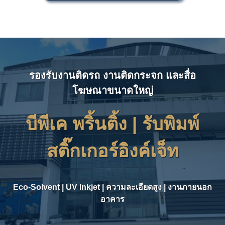
รองรับงานติดรถ งานติดกระจก และสื่อ
โฆษณาขนาดใหญ่
บีพีเค พริ้นติ้ง | รับ
พิมพ์
สติ๊กเกอร์อิงค์เจ็ท
Eco-Solvent | UV Inkjet | ความละเอียดสูง | งานภายนอก
อาคาร