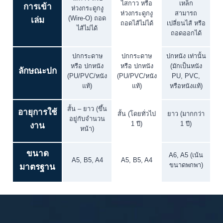
ไสกาว หรือ
เหล็ก
การเข้า
ห่วงกระดูกงู
ห่วงกระดูกงู
สามารถ
(Wire-O) ถอด
เล่ม
ถอดไส้ไม่ได้
เปลี่ยนไส้ หรือ
ไส้ไม่ได้
ถอดออกได้
ปกกระดาษ
ปกกระดาษ
ปกหนัง เท่านั้น
หรือ ปกหนัง
หรือ ปกหนัง
(มักเป็นหนัง
ลักษณะปก
(PU/PVC/หนัง
(PU/PVC/หนัง
PU, PVC,
แท้)
แท้)
หรือหนังแท้)
สั้น – ยาว (ขึ้น
อายุการใช้
สั้น (โดยทั่วไป
ยาว (มากกว่า
อยู่กับจำนวน
1 ปี)
1 ปี)
งาน
หน้า)
ขนาด
A6, A5 (เน้น
A5, B5, A4
A5, B5, A4
ขนาดพกพา)
มาตรฐาน