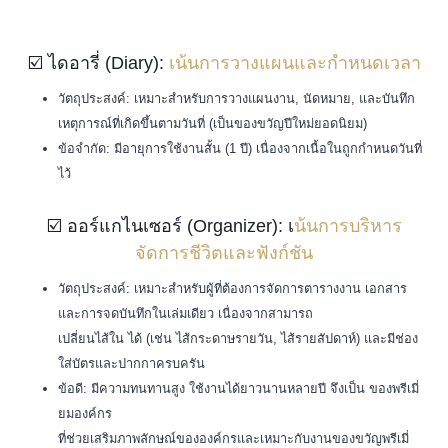
☑️ ไดอารี่ (Diary):
เน้นการวางแผนและกำหนดเวลา
วัตถุประสงค์: เหมาะสำหรับการวางแผนงาน, นัดหมาย, และบันทึก
เหตุการณ์ที่เกิดขึ้นตามวันที่ (เป็นของขวัญปีใหม่ยอดนิยม)
ข้อจำกัด: มีอายุการใช้งานสั้น (1 ปี) เนื่องจากเนื้อในถูกกำหนดวันที่
ไว้
☑️ ออร์แกไนเซอร์ (Organizer): เ
น้นการบริหาร
จัดการชีวิตและฟังก์ชัน
วัตถุประสงค์: เหมาะสำหรับผู้ที่ต้องการจัดการตารางงาน เอกสาร
และการจดบันทึกในเล่มเดียว เนื่องจากสามารถ
เปลี่ยนไส้ใน ได้ (เช่น ไส้กระดาษรายวัน, ไส้รายสัปดาห์) และมีช่อง
ใส่บัตรและปากกาครบครัน
ข้อดี: มีความทนทานสูง ใช้งานได้ยาวนานหลายปี จึงเป็น ของพรีเมี่
ยมองค์กร
ที่ช่วยเสริมภาพลักษณ์ขององค์กรและเหมาะกับงานของขวัญพรีเมี่