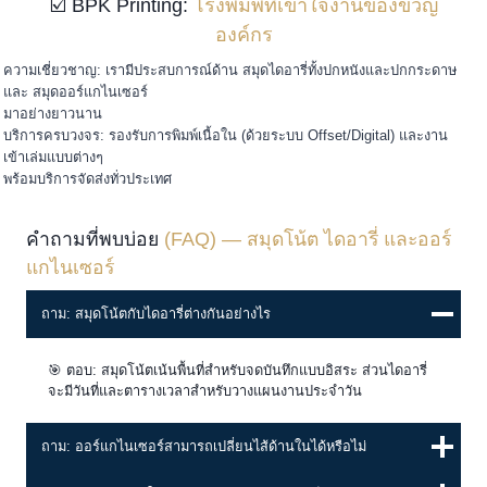
☑️ BPK Printing:
โรงพิมพ์ที่เข้าใจงานของขวัญ
องค์กร
ความเชี่ยวชาญ: เรามีประสบการณ์ด้าน สมุดไดอารี่ทั้งปกหนังและปกกระดาษ
และ สมุดออร์แกไนเซอร์
มาอย่างยาวนาน
บริการครบวงจร: รองรับการพิมพ์เนื้อใน (ด้วยระบบ Offset/Digital) และงาน
เข้าเล่มแบบต่างๆ
พร้อมบริการจัดส่งทั่วประเทศ
คำถามที่พบบ่อย
(FAQ) — สมุดโน้ต ไดอารี่ และออร์
แกไนเซอร์
ถาม: สมุดโน้ตกับไดอารี่ต่างกันอย่างไร
🎯 ตอบ: สมุดโน้ตเน้นพื้นที่สำหรับจดบันทึกแบบอิสระ ส่วนไดอารี่
จะมีวันที่และตารางเวลาสำหรับวางแผนงานประจำวัน
ถาม: ออร์แกไนเซอร์สามารถเปลี่ยนไส้ด้านในได้หรือไม่