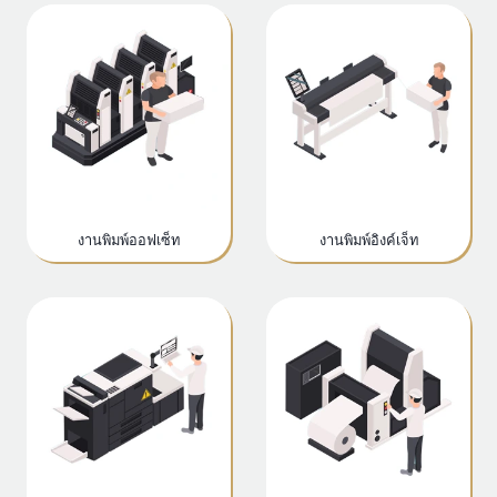
งานพิมพ์ออฟเซ็ท
งานพิมพ์อิงค์เจ็ท