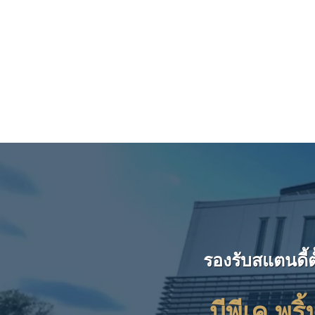
รองรับสแตนดี้
บีพีเค พริ้น