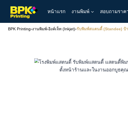
Skip
หน้าแรก
งานพิมพ์
สอบถามราค
to
content
BPK Printing
›
งานพิมพ์
›
อิงค์เจ็ท (Inkjet)
›
รับพิมพ์สแตนดี้ (Standee) ป