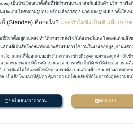
ndee) เป็นป้ายโฆษณาตั้งพื้นที่ใช้สำหรับประชาสัมพันธ์สินค้า บริการ หรือ
านและแบบไดคัทตามรูปทรง พร้อมเลือกวัสดุ ขนาด และรูปแบบขาตั้งให้เหมาะ
ดี้ (Standee) คืออะไร?
และทำไมจึงเป็นตัวเลือกยอด
ที่มีขาตั้งอยู่ด้านหลัง ทำให้สามารถตั้งโชว์ได้อย่างมั่นคง โดดเด่นด้วยดีไซน
้แสตนดี้เป็นสื่อโฆษณาที่เหมาะสำหรับการใช้งานในงานออกบูธ, งานแสดงส
สนใจ: แสตนดี้ที่ออกแบบอย่างโดดเด่นจะช่วยดึงดูดสายตาของลูกค้าให้เข้า
และพกพาสะดวก: มีน้ำหนักเบาและสามารถพับเก็บได้ ทำให้ง่ายต่อการเคลื่
์: การพิมพ์โลโก้และดีไซน์ของแบรนด์ลงบนแสตนดี้จะช่วยสร้างภาพลักษณ
: เป็นสื่อโฆษณาที่คุ้มค่า คุ้มราคา แต่ให้ผลลัพธ์ที่ดีในการดึงดูดความสน
ขอใบเสนอราคาด่วน
ติดต่อเรา