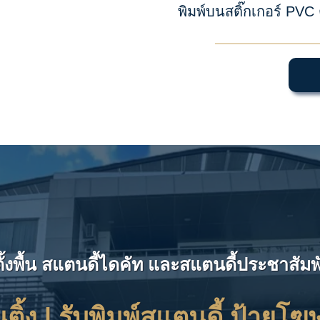
พิมพ์บนสติ๊กเกอร์ PV
ตั้งพื้น สแตนดี้ไดคัท และสแตนดี้ประชาสั
ติ้ง | รับ
พิมพ์สแตนดี้ ป้ายโฆษ