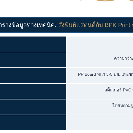
ารางข้อมูลทางเทคนิค:
สั่งพิมพ์แสตนดี้กับ BPK Print
ความกว้า
PP Board หนา 3-5 มม. และขาต
สติ๊กเกอร์ PVC
ไดคัทตามรูป