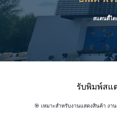
สแตนดี้ไดค
รับพิมพ์สแ
🎯 เหมาะสำหรับงานแสดงสินค้า งานเป