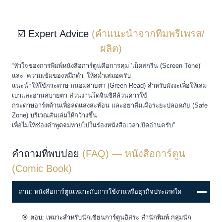
☑️ Expert Advice
(คำแนะนำจากทีมพรีเพรส/
ผลิต)
“หัวใจของการพิมพ์หนังสือการ์ตูนคือการคุม ‘เม็ดสกรีน (Screen Tone)’
และ ‘ความเข้มของหมึกดำ’ ให้สม่ำเสมอครับ
แนะนำให้ใช้กระดาษ ถนอมสายตา (Green Read) สำหรับมังงะเพื่อให้เล่ม
เบาและอ่านสบายตา ส่วนงานโดจินชิสีล้วนควรใช้
กระดาษอาร์ตด้านเพื่อลดแสงสะท้อน และอย่าลืมเผื่อระยะปลอดภัย (Safe
Zone) บริเวณสันเล่มให้กว้างขึ้น
เพื่อไม่ให้ช่องคำพูดจมหายไปในร่องหนังสือเวลาเปิดอ่านครับ”
คำถามที่พบบ่อย
(FAQ) — หนังสือการ์ตูน
(Comic Book)
ถาม: หนังสือการ์ตูนเหมาะกับการใช้งานหรือธุรกิจประเภทใด
🎯 ตอบ: เหมาะสำหรับนักเขียนการ์ตูนอิสระ สำนักพิมพ์ กลุ่มนัก