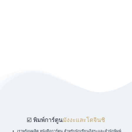
☑️ พิมพ์การ์ตูน
มังงะและโดจินชิ
เราพร้อมผลิต หนังสือการ์ตูน สำหรับนักเขียนอิสระและสำนักพิมพ์