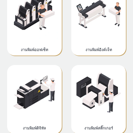
งานพิมพ์ออฟเซ็ท
งานพิมพ์อิงค์เจ็ท
งานพิมพ์ดิจิทัล
งานพิมพ์สติ๊กเกอร์