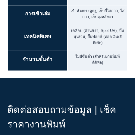
เข้าห่วงกระดูกงู, เย็บกี่ไสกาว, ไส
การเข้าเล่ม
กาว, เย็บมุงหลังคา
เคลือบ (ด้าน/เงา, Spot UV), ปั๊ม
เทคนิคพิเศษ
นูน/จม, ปั๊มฟอยล์ (ทอง/เงิน/สี
พิเศษ)
ไม่มีขั้นต่ำ (สำหรับงานพิมพ์
จำนวนขั้นต่ำ
ดิจิทัล)
ติดต่อสอบถามข้อมูล | เช็ค
ราคางานพิมพ์