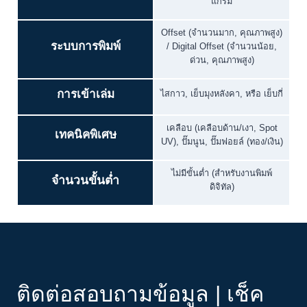
แกรม
Offset (จำนวนมาก, คุณภาพสูง)
ระบบการพิมพ์
/ Digital Offset (จำนวนน้อย,
ด่วน, คุณภาพสูง)
การเข้าเล่ม
ไสกาว, เย็บมุงหลังคา, หรือ เย็บกี่
เคลือบ (เคลือบด้าน/เงา, Spot
เทคนิคพิเศษ
UV), ปั๊มนูน, ปั๊มฟอยล์ (ทอง/เงิน)
ไม่มีขั้นต่ำ (สำหรับงานพิมพ์
จำนวนขั้นต่ำ
ดิจิทัล)
ติดต่อสอบถามข้อมูล | เช็ค