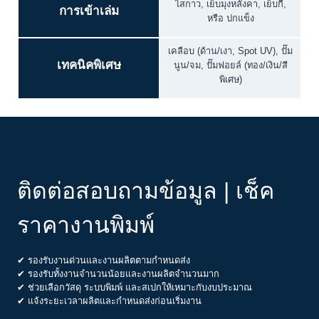
ไสกาว, เย็บมุงหลังคา, เย็บกี่,
การเข้าเล่ม
หรือ ปกแข็ง
เคลือบ (ด้าน/เงา, Spot UV), ปั๊ม
เทคนิคพิเศษ
นูน/จม, ปั๊มฟอยล์ (ทอง/เงิน/สี
พิเศษ)
ติดต่อสอบถามข้อมูล | เช็ค
ราคางานพิมพ์
✔ รองรับงานด่วนและงานผลิตตามกำหนดส่ง
✔ รองรับทั้งงานจำนวนน้อยและงานผลิตจำนวนมาก
✔ ช่วยเลือกวัสดุ ระบบพิมพ์ และสเปกให้เหมาะกับงบประมาณ
✔ แจ้งระยะเวลาผลิตและกำหนดส่งก่อนเริ่มงาน