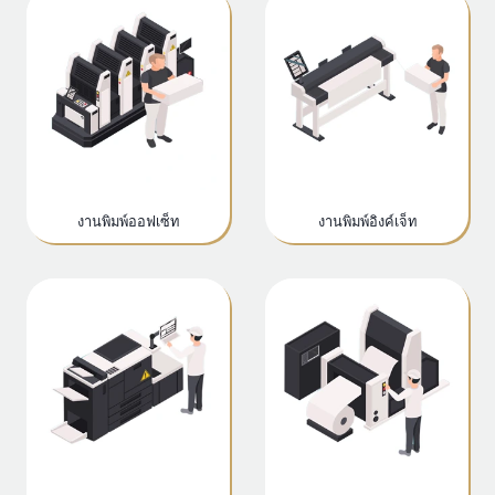
งานพิมพ์ออฟเซ็ท
งานพิมพ์อิงค์เจ็ท