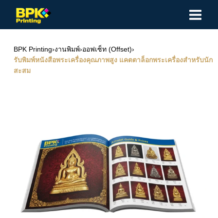
Skip
to
content
BPK Printing
›
งานพิมพ์
›
ออฟเซ็ท (Offset)
›
รับพิมพ์หนังสือพระเครื่องคุณภาพสูง แคตตาล็อกพระเครื่องสำหรับนัก
สะสม