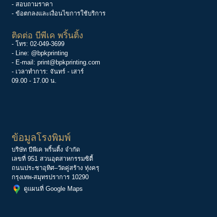
พร้อมมาตรฐานการผลิต ISO 9001
ระบบ
Offset Printing
|
Digital Printing
|
Inkjet Printing
|
Roll Label
Printing
เมนูทั้งหมด
- งานพิมพ์ทั้งหมด
- ศูนย์รวมความรู้
-
ข่าวสารองค์กร
-
ศูนย์ช่วยเหลือ
- เกี่ยวกับเรา
- สอบถามราคา
- ข้อตกลงและเงื่อนไขการใช้บริการ
ติดต่อ บีพีเค พริ้นติ้ง
- โทร:
02-049-3699
- Line:
@bpkprinting
- E-mail:
print@bpkprinting.com
- เวลาทำการ: จันทร์ - เสาร์