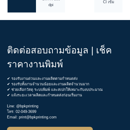
Stitch)
จำนวน
64–240 หน้า
16 หน้า/รีมต่อ
เล่มบาง–หนา
(แนะนำ)
โครงเล่ม
หน้า
Spot UV, ปั๊ม
สร้างความ
ฟินิชชิ่งปก
นูน, Hot Foil
ไดคัท, มุมมน
โดดเด่น
ทอง/เงิน/สี
งานด่วน 5–10
ขั้นต่ำ/
เริ่มได้ตั้งแต่
ตามสเปก/
วัน, ปกติ 7–14
50–100 เล่ม
ปริมาณ
ระยะเวลา
วัน
PDF/X-1a
ขอ
หรือ
Bleed 3 มม. +
Digital/Press
ไฟล์งาน
AI/Outline,
Safe 3–5 มม.
Proof เมื่อคุม
CMYK 300
CI เข้ม
dpi