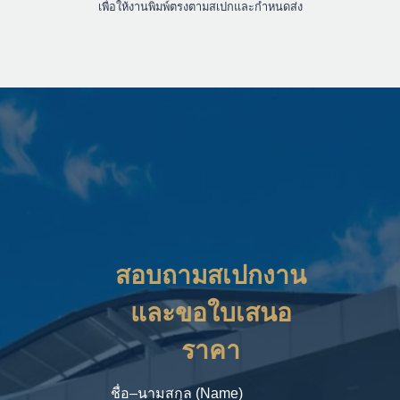
งานพิมพ์ออฟเซ็ท
งานพิมพ์อิงค์เจ็ท
งานพิมพ์ดิจิทัล
งานพิมพ์สติ๊กเกอร์
ทีมงาน BPK Printing พร้อมดูแลการตรวจไฟล์และประสานงานการผลิต
เพื่อให้งานพิมพ์ตรงตามสเปกและกำหนดส่ง