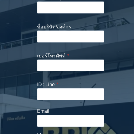
สอบถามสเปกงาน
และขอใบเสนอ
ราคา
ชื่อ–นามสกุล (Name)