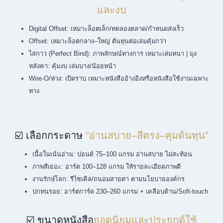
☑️ เลือก “ระบบพิมพ์ + การเข้าเล่ม”
ให้คุ้มงาน
และงบ
Digital Offset: เหมาะล็อตเล็ก/ทดลองตลาด/กำหนดส่งเร็ว