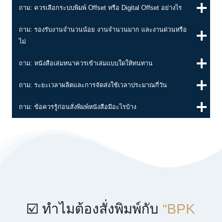
ตามจำนวนหน้าและแกรมกระดาษก่อนออกแบบปก เพื่อป้องกันปก
ล้มหรือเบี้ยวตอนเข้าเล่มจริง และสำหรับหนังสือภาพสีเยอะๆ
ควรใช้กระดาษอาร์ตที่มีการเคลือบเพื่อป้องกันหมึกติดกัน (Ink Set-
off) จะช่วยให้หนังสือดูพรีเมียมและเก็บรักษาได้นานที่สุดครับ”
คำถามที่พบบ่อย
(FAQ) — หนังสือ (ฺBook)
ถาม: หนังสือเหมาะกับการใช้งานหรือธุรกิจประเภทใด
🎯 ตอบ: เหมาะสำหรับสำนักพิมพ์ ผู้เขียนอิสระ องค์กร บริษัท
หน่วยงานรัฐ และสถาบันการศึกษา ที่ต้องการผลิตหนังสือเพื่อเผย
แพร่ความรู้ งานวิชาการ หนังสือองค์กร หรือหนังสือสำหรับ
จำหน่าย
ถาม: ควรเลือกระบบพิมพ์ Offset หรือ Digital Offset อย่างไร
ถาม: รองรับงานจำนวนน้อย งานจำนวนมาก และงานด่วนหรือ