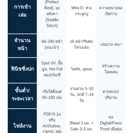
พิเศษตาม
ต้องการ
อาร์ตการ์ด
85–310 แกรม
พรีเมียม/กัน
กระดาษปก
190–260
+ เคลือบด้าน/
รอย/จับถนัด
แกรม
เงา/Soft-touch
อาร์ตบาง 85–
กระดาษ
ปอนด์ 70–120
128 แกรม,
อ่านสบาย/คุม
แกรม
ถนอมสายตา,
ต้นทุน
เนื้อใน
รีไซเคิล
หนังสือภาพสี /
การพิมพ์
1 สี (K) / 4 สี
สีพิเศษ
หนังสือภาพ
(CMYK)
Pantone
เนื้อใน
ประกอบ
ไสกาว
(Perfect
การเข้า
Bind), มุง
Wire-O, ห่วง
ความหนาเล่ม/
หลังคา
กระดูกงู
เปิดราบ
เล่ม
(Saddle