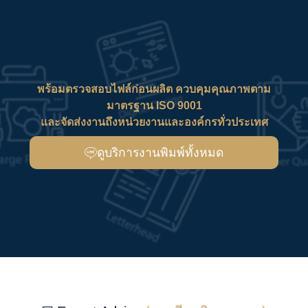
10.25×15 นิ้ว : หนังสือภาพและหนังสือขนาดพิเศษ
☑️ ฟินิชชิ่งเพื่อภาพลักษณ์
แบรนด์และการขาย
ปลีก
Soft-touch + Spot UV: สัมผัสพรีเมียม เด่นบนชั้นวาง
Hot Foil: ฟอยล์ทอง/เงิน/สี ช่วยจุดขาย
มุมมน/ไดคัท: ปลอดภัย/สร้างคาแรกเตอร์
☑️ ข้อเสนอเพื่อองค์กร
(แนะนำ)
ส่วนลดตามปริมาณ: 300 / 500 / 1,000 เล่มขึ้นไป
Bundle คุ้มค่า: หนังสือ + โปสเตอร์/ที่คั่นหนังสือ + กล่องพรีเมียม
Pilot Fast Track: ปรู๊ฟ/พิมพ์ตัวอย่าง 1–3 แบบ ก่อนขึ้นล็อตใหญ่