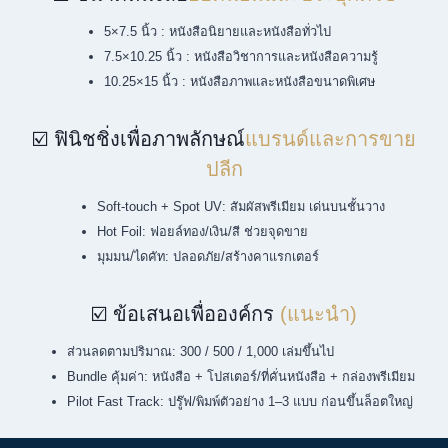
Offset: เหมาะล็อตกลาง–ใหญ่ ต้นทุนต่อเล่มคุ้มกว่า
ไสกาว (Perfect Bind): ภาพลักษณ์ทางการ เหมาะเล่มหนา | มุง
หลังคา: คุ้มงบ เล่มบาง/น้อยหน้า
Wire-O/ห่วง: เปิดราบ เหมาะหนังสืออ้างอิงหรือหนังสือใช้งานเฉพาะ
ทาง
☑️ เลือกกระดาษ
“อ่านสบาย–สีตรง–คุมต้นทุน”
เนื้อในเน้นอ่าน: ปอนด์ 75–100 แกรม อ่านสบาย ไม่สะท้อน
ภาพสีเยอะ: อาร์ต 100–128 แกรม ให้รายละเอียดภาพดี
งานรักษ์โลก: รีไซเคิล/ถนอมสายตา ตามนโยบายองค์กร
ปกทนรอย: อาร์ตการ์ด 230–260 แกรม + เคลือบด้าน/Soft-touch
☑️ ขนาดหนังสือ
ยอดนิยมและประยุกต์ใช้
5×7.5 นิ้ว : หนังสือนิยายและหนังสือทั่วไป
7.5×10.25 นิ้ว : หนังสือวิชาการและหนังสือความรู้