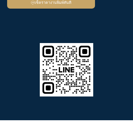
ติดต่อสอบถามข้อมูล | เช็ค
ราคางานพิมพ์
✔ รองรับงานด่วนและงานผลิตตามกำหนดส่ง
✔ รองรับทั้งงานจำนวนน้อยและงานผลิตจำนวนมาก
✔ ช่วยเลือกวัสดุ ระบบพิมพ์ และสเปกให้เหมาะกับงบประมาณ
✔ แจ้งระยะเวลาผลิตและกำหนดส่งก่อนเริ่มงาน
Line:
@bpkprinting
โทร:
02-049-3699
Email:
print@bpkprinting.com
เช็คราคางานพิมพ์ทันที