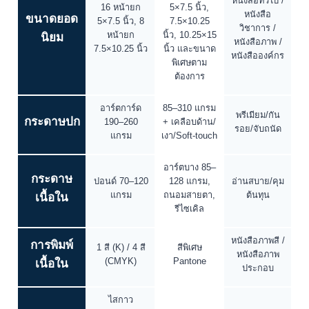
ข้อมูลทางเทคนิคและตัวเลือกสินค้า
(Technical Specs
)
ตารางสรุปที่จำเป็นต่อการตัดสินใจ: ขนาดมาตรฐาน, กระดาษ, การเข้า
เล่ม, จำนวนหน้า, การพิมพ์, ขั้นต่ำ/ไทม์ไลน์
สเปกมาตรฐาน
ตัวเลือก/ปรับ
ระบบพิมพ์
เหมาะกับ
ที่แนะนำ
แต่ง
Digital Offset
Offset (ล็อตก
เจาะตลาด/
ระบบพิมพ์
(จำนวนน้อย/
ลาง–ใหญ่ คุ้ม
ผลิตรันยาว
งานด่วน)
ต่อเล่ม)
ขนาดหนังสือ
มาตรฐาน
หนังสือทั่วไป /
16 หน้ายก
5×7.5 นิ้ว,
หนังสือ
ขนาดยอด
5×7.5 นิ้ว, 8
7.5×10.25
วิชาการ /
หน้ายก
นิ้ว, 10.25×15
นิยม
หนังสือภาพ /
7.5×10.25 นิ้ว
นิ้ว และขนาด
หนังสือองค์กร