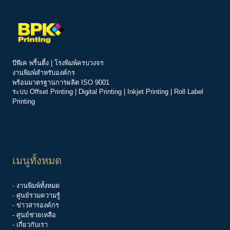
ส่งข้อรายละเอียด
บีพีเค พริ้นติ้ง | โรงพิมพ์ครบวงจร
งานพิมพ์สำหรับองค์กร