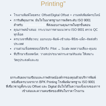
ไม่
ถาม: หนังสือเล่มหนาควรเข้าเล่มแบบใดให้ทนทาน
ถาม: ระยะเวลาผลิตและการจัดส่งใช้เวลาประมาณกี่วัน
ถาม: ข้อควรรู้ก่อนสั่งพิมพ์หนังสือมีอะไรบ้าง
พิมพ์หนังสือ, พ็อกเก็ตบุ๊ค, รับพิมพ์หนังสือ, หนังสือจำนวนน้อย, หนังสือด่วน, เข้าเล่มไสกาว, เข้าเล่มมุงหลังคา, เข้าเล่ม wire-o, เคลือบด้าน, spot uv, ฟอยล์ทอง, สำนักพิมพ์, ผู้เขียนอิสระ, คู่มือองค์กร, นิตยสาร, โรงพิมพ์ใกล้ฉัน, ทุ่งครุ, สมุทรปราการ, กรุงเทพมหานคร
☑️ ทำไมต้องสั่งพิมพ์กับ
“BPK
Printing”
โรงงานพิมพ์โดยตรง: Offset/Digital Offset + งานหลังพิมพ์ครบไลน์