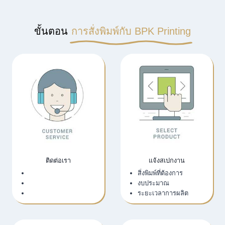
การันตีคุณภาพ: มั่นใจในมาตรฐานการผลิตระดับ ISO 9001
สำหรับ
งานพิมพ์ออฟเซ็ท
ที่ส่งมอบงานคุณภาพในทุกขั้นตอน
คุณภาพสม่ำเสมอ: กระบวนการตามแนวทาง ISO 9001 ตรวจ QC
ทุกล็อต
ครบวงจรที่เดียวจบ: ออกแบบ–พิมพ์–เข้าเล่ม–ฟินิช–แพ็ก–จัดส่งทั่ว
ประเทศ
งานด่วน/ล็อตทดลองได้จริง: Pilot → Scale ลดความเสี่ยง–คุมงบ
ที่ปรึกษาเชิงเทคนิค: วางสเปก/ขนาด/กระดาษ/สันเล่ม ให้เหมาะ
วัตถุประสงค์และงบ
ยกระดับผลงานเขียนและภาพลักษณ์องค์กรของคุณด้วยบริการพิมพ์
หนังสือครบวงจรจาก BPK Printing โรงพิมพ์มาตรฐาน ISO 9001
ที่เชี่ยวชาญทั้งระบบ Offset และ Digital มั่นใจได้ในความแข็งแรงของการ
เข้าเล่มและความคมชัดของสีสันในราคาโรงงาน
ขั้นตอน
การสั่งพิมพ์กับ BPK Printing