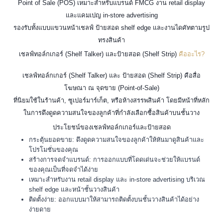
Point of Sale (POS) เหมาะสำหรับแบรนด์ FMCG งาน retail display
และแคมเปญ in-store advertising
รองรับทั้งแบบแขวนหน้าเชลฟ์ ป้ายสอด shelf edge และงานไดคัทตามรูป
ทรงสินค้า
เชลฟ์ทอล์กเกอร์ (Shelf Talker) และป้ายสอด (Shelf Strip)
คืออะไร?
เชลฟ์ทอล์กเกอร์ (Shelf Talker) และ ป้ายสอด (Shelf Strip) คือสื่อ
โฆษณา ณ จุดขาย (Point-of-Sale)
ที่นิยมใช้ในร้านค้า, ซูเปอร์มาร์เก็ต, หรือห้างสรรพสินค้า โดยมีหน้าที่หลัก
ในการดึงดูดความสนใจของลูกค้าที่กำลังเลือกซื้อสินค้าบนชั้นวาง
ประโยชน์ของเชลฟ์ทอล์กเกอร์และป้ายสอด
กระตุ้นยอดขาย: ดึงดูดความสนใจของลูกค้าให้หันมาดูสินค้าและ
โปรโมชั่นของคุณ
สร้างการจดจำแบรนด์: การออกแบบที่โดดเด่นจะช่วยให้แบรนด์
ของคุณเป็นที่จดจำได้ง่าย
เหมาะสำหรับงาน retail display และ in-store advertising บริเวณ
shelf edge และหน้าชั้นวางสินค้า
ติดตั้งง่าย: ออกแบบมาให้สามารถติดตั้งบนชั้นวางสินค้าได้อย่าง
ง่ายดาย