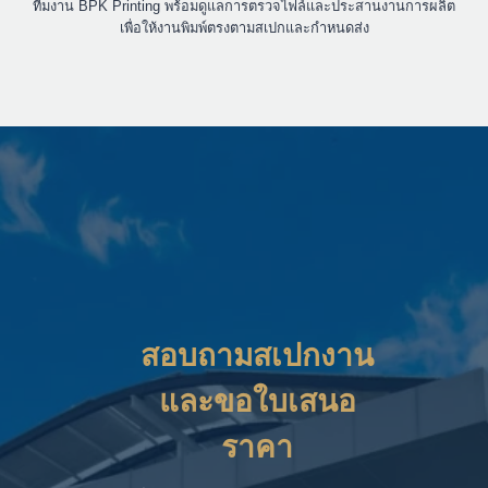
ทีมงาน BPK Printing พร้อมดูแลการตรวจไฟล์และประสานงานการผลิต
เพื่อให้งานพิมพ์ตรงตามสเปกและกำหนดส่ง
สอบถามสเปกงาน
และขอใบเสนอ
ราคา