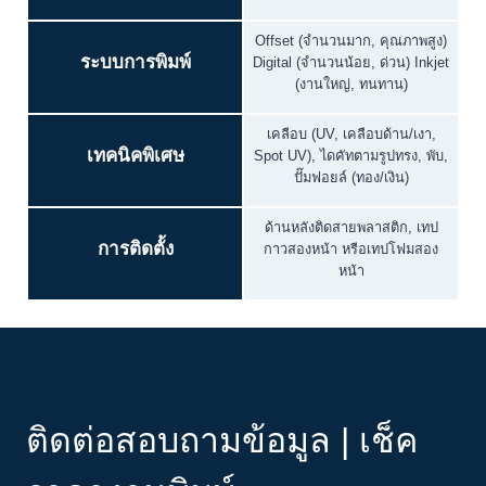
Offset (จำนวนมาก, คุณภาพสูง)
ระบบการพิมพ์
Digital (จำนวนน้อย, ด่วน) Inkjet
(งานใหญ่, ทนทาน)
เคลือบ (UV, เคลือบด้าน/เงา,
เทคนิคพิเศษ
Spot UV), ไดคัทตามรูปทรง, พับ,
ปั๊มฟอยล์ (ทอง/เงิน)
ด้านหลังติดสายพลาสติก, เทป
การติดตั้ง
กาวสองหน้า หรือเทปโฟมสอง
หน้า
ติดต่อสอบถามข้อมูล | เช็ค