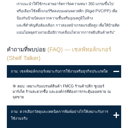
เราแนะนำให้ใช้กระดาษอาร์ตการ์ดความหนา 350 แกรมขึ้นไป
หรือเลือกใช้สติ๊กเกอร์รีดลงบนแผ่นพลาสติก (Rigid PVC/PP) เพื่อ
ป้องกันป้ายบิดงอจากความชื้นหรืออุณหภูมิในห้าง
และที่สำคัญคือต้องเลือก กาวสองหน้าเกรดแรงยึดสูง เพื่อให้ป้ายติด
แน่นไม่หลุดร่วงง่ายเมื่อมีการเคลื่อนไหวจากการหยิบสินค้าครับ”
คำถามที่พบบ่อย
(FAQ) — เชลฟ์ทอล์กเกอร์
(Shelf Talker)
ถาม: เชลฟ์ทอล์กเกอร์เหมาะกับการใช้งานหรือธุรกิจประเภทใด
🎯 ตอบ: เหมาะกับแบรนด์สินค้า FMCG ร้านค้าปลีก ซูเปอร์
มาร์เก็ต ร้านสะดวกซื้อ และองค์กรที่ต้องการกระตุ้นยอดขาย ณ
จุดขาย
ถาม: ควรเลือกวัสดุและเทคนิคการพิมพ์อย่างไรให้เหมาะกับการ
ใช้งานจริง