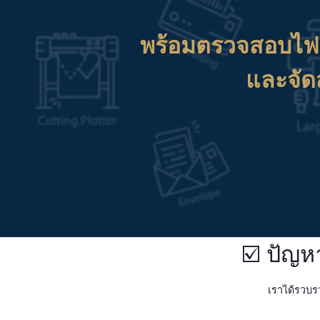
พร้อมตรวจสอบไฟ
และจัด
☑️ ปัญ
เราได้รวบร