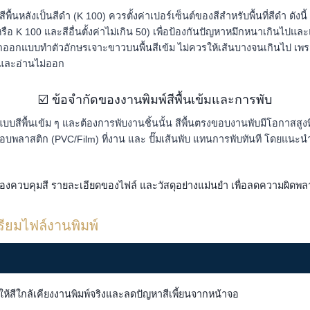
ื้นหลังเป็นสีดำ (K 100) ควรตั้งค่าเปอร์เซ็นต์ของสีสำหรับพื้นที่สีดำ ดังนี้
ือ K 100 และสีอื่นตั้งค่าไม่เกิน 50) เพื่อป้องกันปัญหาหมึกหนาเกินไปแล
กออกแบบทำตัวอักษรเจาะขาวบนพื้นสีเข้ม ไม่ควรให้เส้นบางจนเกินไป เพร
และอ่านไม่ออก
☑️ ข้อจำกัดของงานพิมพ์สีพื้นเข้มและการพับ
บบสีพื้นเข้ม ๆ และต้องการพับงานชิ้นนั้น สีพื้นตรงขอบงานพับมีโอกาสสูง
ลือบพลาสติก (PVC/Film) ที่งาน และ ปั๊มเส้นพับ แทนการพับทันที โดยแน
้องควบคุมสี รายละเอียดของไฟล์ และวัสดุอย่างแม่นยำ เพื่อลดความผิดพ
ยมไฟล์งานพิมพ์
ห้สีใกล้เคียงงานพิมพ์จริงและลดปัญหาสีเพี้ยนจากหน้าจอ