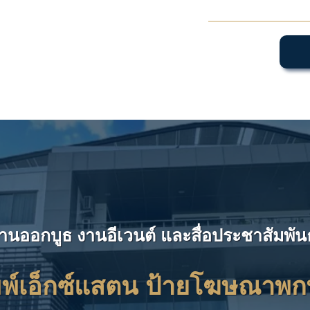
านออกบูธ งานอีเวนต์ และสื่อประชาสัมพั
มพ์เอ็กซ์แสตน
ป้ายโฆษณาพกพ