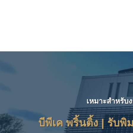
เหมาะสำหรับง
บีพีเค พริ้นติ้ง | รับ
พิ