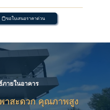
ขอใบเสนอราคาด่วน
นธ์ภายในอาคาร
าสะดวก คุณภาพสูง