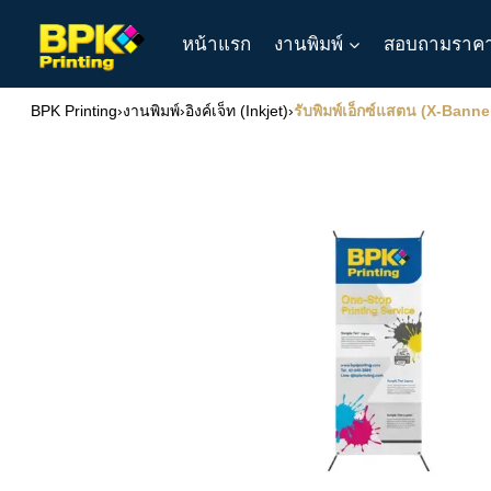
Skip
หน้าแรก
งานพิมพ์
สอบถามราค
to
content
BPK Printing
›
งานพิมพ์
›
อิงค์เจ็ท (Inkjet)
›
รับพิมพ์เอ็กซ์แสตน (X-Ban