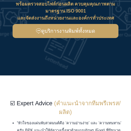
พร้อมตรวจสอบไฟล์ก่อนผลิต ควบคุมคุณภาพตาม
มาตรฐาน ISO 9001
และจัดส่งงานถึงหน่วยงานและองค์กรทั่วประเทศ
ดูบริการงานพิมพ์ทั้งหมด
☑️ Expert Advice
(คำแนะนำจากทีมพรีเพรส/
ผลิต)
“หัวใจของแผ่นพับสวดมนต์คือ ‘ความอ่านง่าย’ และ ‘ความทนทาน’
ครับ BPK แนะนำให้จัดวางเนื้อหาด้วยแบบอักษร (Font) ที่มีขนาด