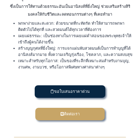
ซึ่งเป็นการให้ทานด้วยธรรมะอันเป็นอานิสงส์ที่ยิ่งใหญ่ ช่วยเสริมสร้างสิริ
มงคลให้กับชีวิตและลดทอนกรรมต่างๆ ที่เคยทำมา
พกพาง่ายและสะดวก: ด้วยขนาดที่กะทัดรัด ทำให้สามารถพกพา
ติดตัวไปได้ทุกที่ และสวดมนต์ได้ทุกเวลาที่ต้องการ
เผยแผ่ธรรมะ: เป็นช่องทางในการเผยแผ่คำสอนของพระพุทธเจ้าให้
เข้าถึงผู้คนได้ง่ายขึ้น
สร้างบุญกุศลที่ยิ่งใหญ่: การแจกแผ่นพับสวดมนต์เป็นการทำบุญที่ได้
อานิสงส์มากมาย ทั้งความเจริญรุ่งเรือง, โชคลาภ, และความสงบสุข
เหมาะสำหรับทุกโอกาส: เป็นของที่ระลึกที่เหมาะสมสำหรับงานบุญ,
งานศพ, งานบวช, หรือโอกาสพิเศษทางศาสนาต่างๆ
ขอใบเสนอราคาด่วน
ติดต่อเรา