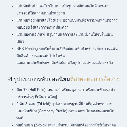
แผ่นพับสินค้าและโปรโมชั่น: เน้นรูปภาพสีสันสดใสด้วยระบบ
Offset ที่ให้ความแม่นยำสีสูงสุด
แผ่นพับท่องเที่ยวและโรงแรม: ออกแบบมาเพื่อความทนทานต่อการ
พับบ่อยครั้งและการพกพาที่สะดวก
แผ่นพับงานอีเว้นท์: สรุปกำหนดการและแผนที่งานให้จบในแผ่น
เดียว
BPK Printing รองรับทั้งงานสั่งพิมพ์แผ่นพับสำหรับองค์กร งานแผ่น
พับสินค้า งานแผ่นพับโปรโมชั่น
และงานแผ่นพับประชาสัมพันธ์ตามวัตถุประสงค์ของแต่ละธุรกิจ
☑️ รูปแบบการพับยอดนิยม
ที่ส่งผลต่อการสื่อสาร
พับครึ่ง (Half Fold): เหมาะสำหรับเมนูอาหาร หรือแผ่นพับแนะนำ
บริการสั้นๆ ที่เน้นภาพใหญ่
2 พับ 3 ตอน (Tri-fold): รูปแบบมาตรฐานที่นิยมที่สุดสำหรับการ
แนะนำบริษัท (Company Profile) เพราะพกพาใส่ซองจดหมายได้
พอดี
พับซิกแซก (Z-fold): เหมาะสำหรับแผ่นพับที่ต้องการโชว์เนื้อหาต่อ