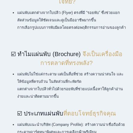
โจทย์?
แผ่นพับแตกต่างจากใบปลิว (Flyer) ตรงที่มี “รอยพับ” ซึ่งช่วยแยก
สัดส่วนข้อมูลให้ชัดเจนและดูเป็นมืออาชีพมากขึ้น
การเลือกรูปแบบการพับมีผลโดยตรงต่อพฤติกรรมการอ่านของลูกค้า
☑️ ทำไมแผ่นพับ (Brochure)
จึงเป็นเครื่องมือ
การตลาดที่ทรงพลัง?
แผ่นพับไม่ใช่แค่กระดาษ แต่เป็นสื่อที่ช่วย สร้างความน่าสนใจ และ
ให้ข้อมูลที่ครบถ้วน ในสัดส่วนที่กะทัดรัด
แตกต่างจากใบปลิวทั่วไปด้วยรอยพับที่ช่วยแบ่งเนื้อหาให้ลูกค้าอ่าน
ง่ายและน่าติดตามมากขึ้น
☑️ ประเภทแผ่นพับ
ที่ตอบโจทย์ธุรกิจคุณ
แผ่นพับแนะนำบริษัท (Company Profile): สร้างความน่าเชื่อถือด้วย
กระดาษอาร์ตหนาพิเศษและการเคลือบผิวพรีเมียม