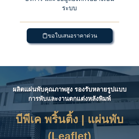
ระบบ
ขอใบเสนอราคาด่วน
ผลิตแผ่นพับคุณภาพสูง รองรับหลายรูปแบบ
การพับและงานตกแต่งหลังพิมพ์
บีพีเค พริ้นติ้ง | แผ่นพับ
(Leaflet)