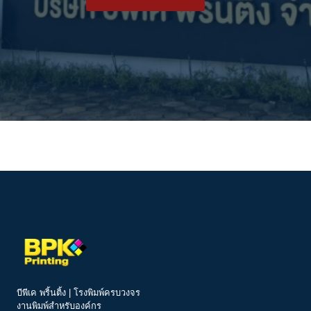
บีพีเค พริ้นติ้ง | โรงพิมพ์ครบวงจร
งานพิมพ์สำหรับองค์กร