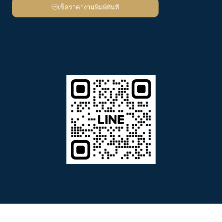
เช็คราคางานพิมพ์ทันที