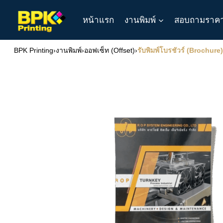
Skip
หน้าแรก
งานพิมพ์
สอบถามราค
to
content
BPK Printing
›
งานพิมพ์
›
ออฟเซ็ท (Offset)
›
รับพิมพ์โบรชัวร์ (Brochure