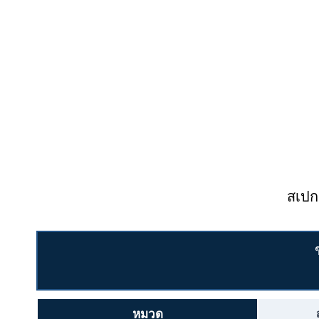
สเปก
หมวด