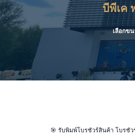
บีพีเค 
เลือกขน
🎯 รับพิมพ์โบรชัวร์สินค้า โบรช