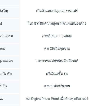
ต่อใบ)
เปิดตัวแคมเปญ/แจกงานแฟร์
ld
โบรชัวร์สินค้า/เมนู/แผนที่/แผ่นพับองค์กร
120 แกรม
ภาพสีเยอะ/อ่านเยอะ
ent
คุม CI/เน้นจุดขาย
มุงหลังคา
โบรชัวร์องค์กร/สินค้า/อีเวนต์
น, ไดคัท
พรีเมียม/ชั้นวาง
4 วัน
ตามสเปก/ปริมาณ
มม.
ขอ Digital/Press Proof เมื่อต้องคุมสีแบรนด์