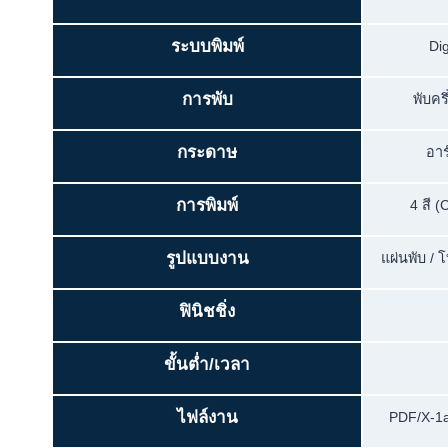
ระบบพิมพ์
Dig
การพับ
พับคร
กระดาษ
อาร
การพิมพ์
4 สี 
รูปแบบงาน
แผ่นพับ / 
ฟินิชชิ่ง
ขั้นต่ำ/เวลา
ไฟล์งาน
PDF/X-1a