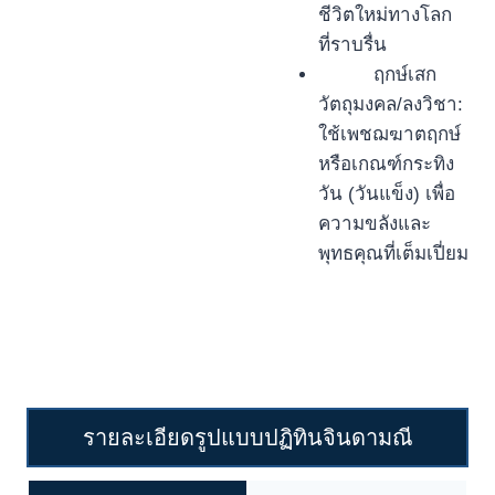
ชีวิตใหม่ทางโลก
ที่ราบรื่น
ฤกษ์เสก
วัตถุมงคล/ลงวิชา:
ใช้เพชฌฆาตฤกษ์
หรือเกณฑ์กระทิง
วัน (วันแข็ง) เพื่อ
ความขลังและ
พุทธคุณที่เต็มเปี่ยม
รายละเอียดรูปแบบปฏิทินจินดามณี