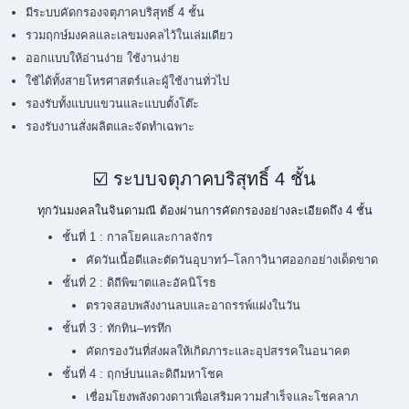
มีระบบคัดกรองจตุภาคบริสุทธิ์ 4 ชั้น
รวมฤกษ์มงคลและเลขมงคลไว้ในเล่มเดียว
ออกแบบให้อ่านง่าย ใช้งานง่าย
ใช้ได้ทั้งสายโหรศาสตร์และผู้ใช้งานทั่วไป
รองรับทั้งแบบแขวนและแบบตั้งโต๊ะ
รองรับงานสั่งผลิตและจัดทำเฉพาะ
☑️ ระบบจตุภาคบริสุทธิ์ 4 ชั้น
ทุกวันมงคลในจินดามณี ต้องผ่านการคัดกรองอย่างละเอียดถึง 4 ชั้น
ชั้นที่ 1 : กาลโยคและกาลจักร
คัดวันเนื้อดีและตัดวันอุบาทว์–โลกาวินาศออกอย่างเด็ดขาด
ชั้นที่ 2 : ดิถีพิฆาตและอัคนิโรธ
ตรวจสอบพลังงานลบและอาถรรพ์แฝงในวัน
ชั้นที่ 3 : ทักทิน–ทรทึก
คัดกรองวันที่ส่งผลให้เกิดภาระและอุปสรรคในอนาคต
ชั้นที่ 4 : ฤกษ์บนและดิถีมหาโชค
เชื่อมโยงพลังดวงดาวเพื่อเสริมความสำเร็จและโชคลาภ