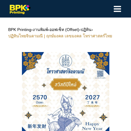
Skip
to
content
BPK Printing
›
งานพิมพ์
›
ออฟเซ็ท (Offset)
›
ปฏิทิน
›
ปฏิทินไทยจินดามณี | ฤกษ์มงคล เลขมงคล โหราศาสตร์ไทย