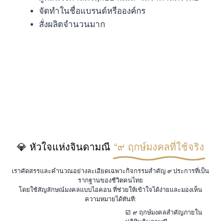
จัดทำในชื่อแบรนด์หรือองค์กร
สั่งผลิตจำนวนมาก
💎 หัวใจแห่งจินดามณี
“๙ ฤกษ์มงคลที่ใช้จริง
เราคัดสรรและคำนวณอย่างละเอียดเฉพาะกิจกรรมสำคัญ ๙ ประการที่เป็น
รากฐานของชีวิตคนไทย
โดยใช้สัญลักษณ์มงคลแบบไอคอน ที่ช่วยให้เข้าใจได้ง่ายและมองเห็น
ความหมายได้ทันที:
☑️ ๙ ฤกษ์มงคลสำคัญภายใน