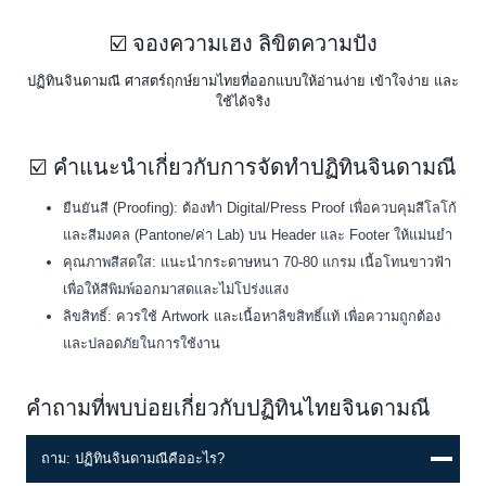
☑️ จองความเฮง ลิขิตความปัง
ปฏิทินจินดามณี ศาสตร์ฤกษ์ยามไทยที่ออกแบบให้อ่านง่าย เข้าใจง่าย และ
ใช้ได้จริง
☑️ คำแนะนำเกี่ยวกับการจัดทำปฏิทินจินดามณี
ยืนยันสี (Proofing): ต้องทำ Digital/Press Proof เพื่อควบคุมสีโลโก้
และสีมงคล (Pantone/ค่า Lab) บน Header และ Footer ให้แม่นยำ
คุณภาพสีสดใส: แนะนำกระดาษหนา 70-80 แกรม เนื้อโทนขาวฟ้า
เพื่อให้สีพิมพ์ออกมาสดและไม่โปร่งแสง
ลิขสิทธิ์: ควรใช้ Artwork และเนื้อหาลิขสิทธิ์แท้ เพื่อความถูกต้อง
และปลอดภัยในการใช้งาน
คำถามที่พบบ่อยเกี่ยวกับปฏิทินไทยจินดามณี
ถาม: ปฏิทินจินดามณีคืออะไร?