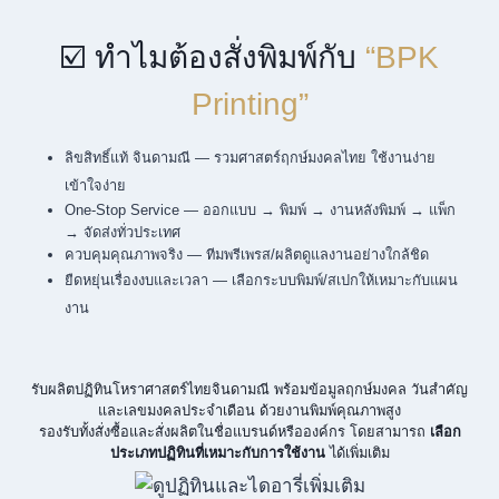
☑️ ทำไมต้องสั่งพิมพ์กับ
“BPK
Printing”
ลิขสิทธิ์แท้ จินดามณี — รวมศาสตร์ฤกษ์มงคลไทย ใช้งานง่าย
เข้าใจง่าย
One-Stop Service — ออกแบบ → พิมพ์ → งานหลังพิมพ์ → แพ็ก
→ จัดส่งทั่วประเทศ
ควบคุมคุณภาพจริง — ทีมพรีเพรส/ผลิตดูแลงานอย่างใกล้ชิด
ยืดหยุ่นเรื่องงบและเวลา — เลือกระบบพิมพ์/สเปกให้เหมาะกับแผน
งาน
รับผลิตปฏิทินโหราศาสตร์ไทยจินดามณี พร้อมข้อมูลฤกษ์มงคล วันสำคัญ
และเลขมงคลประจำเดือน ด้วยงานพิมพ์คุณภาพสูง
รองรับทั้งสั่งซื้อและสั่งผลิตในชื่อแบรนด์หรือองค์กร โดยสามารถ
เลือก
ประเภทปฏิทินที่เหมาะกับการใช้งาน
ได้เพิ่มเติม