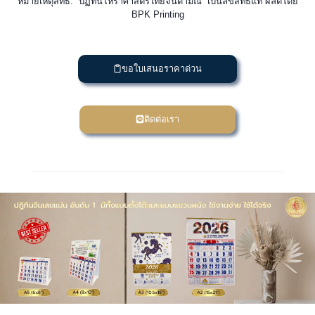
หมายเหตุสิทธิ์: “ปฏิทินโหราศาสตร์ไทยจินดามณี” เป็นลิขสิทธิ์แท้ ผลิตโดย
BPK Printing
ขอใบเสนอราคาด่วน
ติดต่อเรา