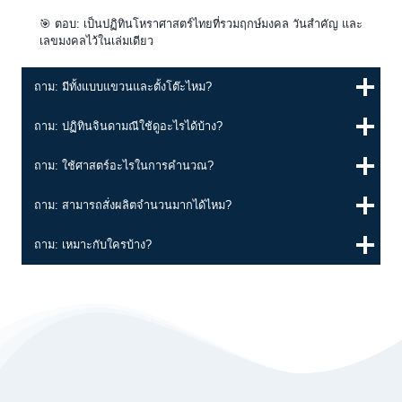
🎯 ตอบ: เป็นปฏิทินโหราศาสตร์ไทยที่รวมฤกษ์มงคล วันสำคัญ และ
เลขมงคลไว้ในเล่มเดียว
ถาม: มีทั้งแบบแขวนและตั้งโต๊ะไหม?
ถาม: ปฏิทินจินดามณีใช้ดูอะไรได้บ้าง?
ถาม: ใช้ศาสตร์อะไรในการคำนวณ?
ถาม: สามารถสั่งผลิตจำนวนมากได้ไหม?
ถาม: เหมาะกับใครบ้าง?