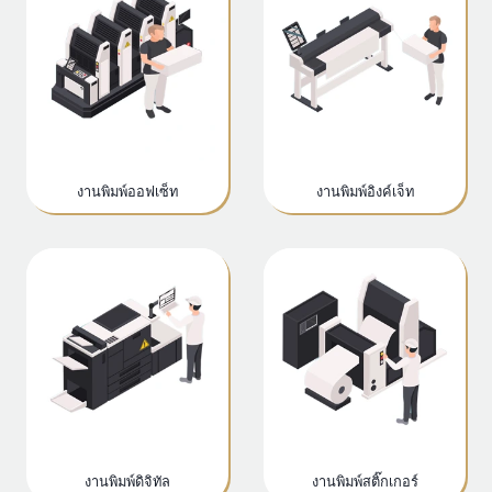
งานพิมพ์ออฟเซ็ท
งานพิมพ์อิงค์เจ็ท
งานพิมพ์ดิจิทัล
งานพิมพ์สติ๊กเกอร์