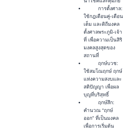
นำโชคและคุ้มภัย
การตั้งศาล:
ใช้กฎเดือนคู่-เดือน
เต็ม และดิถีมงคล
ตั้งศาลพระภูมิ-เจ้า
ที่ เพื่อความเป็นสิริ
มงคลสูงสุดของ
สถานที่
ฤกษ์บวช:
ใช้สมโณฤกษ์ ฤกษ์
แห่งความสงบและ
สติปัญญา เพื่อผล
บุญที่บริสุทธิ์
ฤกษ์สึก:
คำนวณ “ฤกษ์
ออก” ที่เป็นมงคล
เพื่อการเริ่มต้น