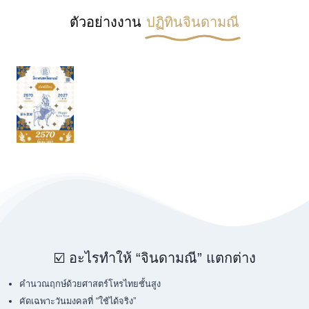
ตัวอย่างงาน
ปฏิทินจินดามณี
☑️ อะไรทำให้ “จินดามณี” แตกต่าง
คำนวณฤกษ์ด้วยศาสตร์โหรไทยชั้นสูง
คัดเฉพาะวันมงคลที่ “ใช้ได้จริง”